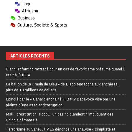
Togo
Africana
Business
Culture, Société & Sports
ARTICLES RÉCENTS
Gianni Infantino rattrapé pour un cas de favoritisme présumé quand il
était à l’UEFA
Le ballon de la « main de Dieu » de Diego Maradona aux enchères,
plus de 10 millions de dollars
Épinglé par le « Canard enchaîné », Bally Bagayoko visé par une
plainte d’une asso anticorruption
Mali : prostitution, alcool… un casino clandestin impliquant des
Chinois démantelé
Terrorisme au Sahel : l’AES dénonce une analyse « simpliste et