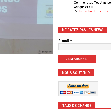
Comment les Togolais son
Afrique et aill...
Par
Rédaction Le Temps
,
NE RATEZ PAS LES NEWS
E-mail
*
NOUS SOUTENIR
TAUX DE CHANGE