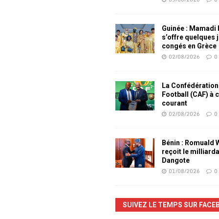
Guinée : Mamadi
s’offre quelques 
congés en Grèce
02/08/2026
0
La Confédération
Football (CAF) à 
courant
02/08/2026
0
Bénin : Romuald
reçoit le milliard
Dangote
01/08/2026
0
SUIVEZ LE TEMPS SUR FACE