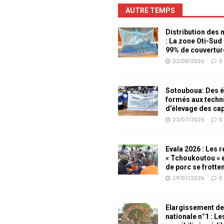
AUTRE TEMPS
Distribution des
: La zone Oti-Sud
99% de couvertur
02/08/2026
0
Sotouboua: Des é
formés aux techn
d’élevage des ca
23/07/2026
0
Evala 2026 : Les 
« Tchoukoutou » e
de porc se frotte
19/07/2026
0
Elargissement de
nationale n°1 : L