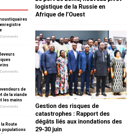
logistique de la Russie en
Afrique de l’Ouest
 moustiquaires
 enregistre
e
 Comments
leveurs
iques
prins
 Comments
revendeurs de
t de la viande
nt les mains
Gestion des risques de
 Comments
catastrophes : Rapport des
dégâts liés aux inondations des
 la Route
29-30 juin
es populations