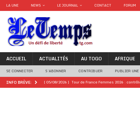
LA UNE
NEWS
LE JOURNAL
CONTACT
FORUM
ACCUEIL
ACTUALITÉS
AU TOGO
AFRIQUE
SE CONNECTER
S’ABONNER
CONTRIBUER
PUBLIER UNE
[ 05/08/2026 ]
Tour de France Femmes 2026 : contrôles
INFO BRÈVE:
montre
GENRE
[ 05/08/2026 ]
Côte d’Ivoire : le PDCI de Tidjane Th
[ 02/08/2026 ]
Guinée : Mamadi Doumbouya s’offre q
[ 02/08/2026 ]
Une factrice arrêtée après avoir volé u
GENRE