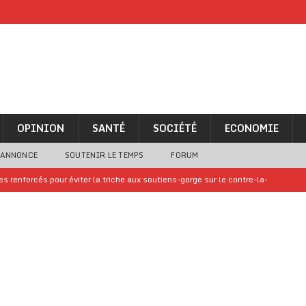
OPINION
SANTÉ
SOCIÉTÉ
ECONOMIE
 ANNONCE
SOUTENIR LE TEMPS
FORUM
 renforcés pour éviter la triche aux soutiens-gorge sur le contre-la-
iam confirme sa présence à la fête nationale
A LA UNE
uelques jours de congés en Grèce
A LA UNE
n billet de loterie gagnant que son propriétaire avait envoyé à un proche