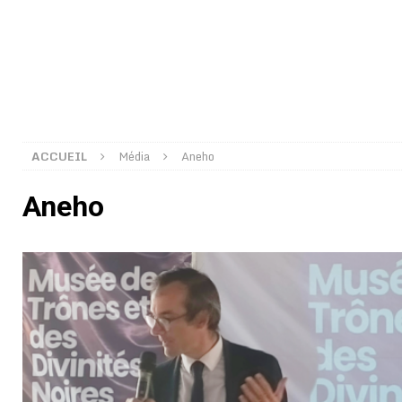
[ 02/08/2026 ]
Distribution des moustiquaires : La z
[ 02/08/2026 ]
La Confédération Africaine de Footbal
[ 01/08/2026 ]
Quatre candidats à la succession d’In
[ 01/08/2026 ]
Bénin : Romuald Wadagni reçoit le mil
[ 31/07/2026 ]
Niger : le FMI débloque une bouffée d
ACCUEIL
Média
Aneho
[ 31/07/2026 ]
Franco Baresi, légendaire défenseur de
Aneho
[ 31/07/2026 ]
Benjamin Mendy a vendu aux enchères
[ 31/07/2026 ]
Bénin : les membres du Sénat install
[ 31/07/2026 ]
Projet d’investisseurs à la Fifa: l’U
BUSINESS
[ 30/07/2026 ]
Mali : au moins 19 soldats exécutés,
[ 05/08/2026 ]
Hervé Renard devient sélectionneur d