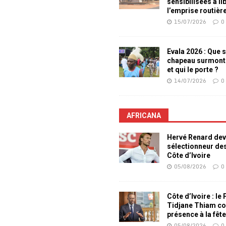
sensibilisées à li
l’emprise routièr
15/07/2026
0
Evala 2026 : Que s
chapeau surmont
et qui le porte ?
14/07/2026
0
AFRICANA
Hervé Renard dev
sélectionneur de
Côte d’Ivoire
05/08/2026
0
Côte d’Ivoire : le
Tidjane Thiam co
présence à la fêt
05/08/2026
0