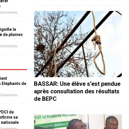
bérer
e
 Comments
ignifie le
é de plumes
 Comments
ient
BASSAR: Une élève s’est pendue
s Eléphants de
après consultation des résultats
 Comments
de BEPC
 PDCI de
nfirme sa
e nationale
 Comments