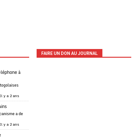
FAIRE UN DON AU JOURNAL
téléphone à
 togolaises
Il y a 2 ans
ains
canisme a de
Il y a 2 ans
e