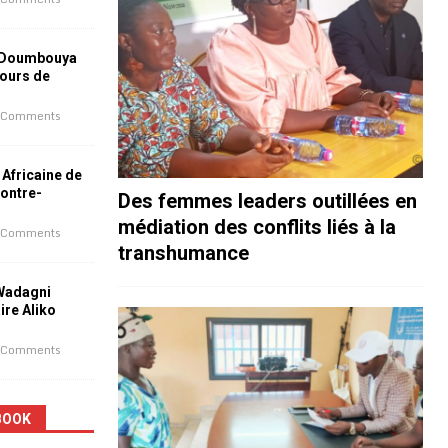
 Doumbouya
jours de
 Comments
 Africaine de
contre-
Des femmes leaders outillées en
médiation des conflits liés à la
 Comments
transhumance
 Wadagni
aire Aliko
 Comments
BOOK