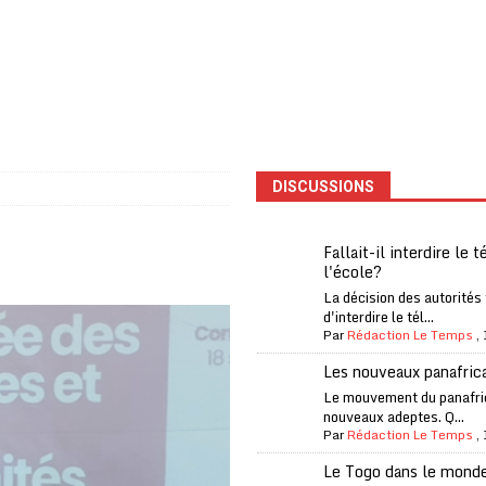
one Oti-Sud enregistre 99% de couverture
A LA UNE
l (CAF) à contre-courant
COOPÉRATION
fantino à la tête de la FIFA
A LA UNE
liardaire Aliko Dangote
A LA UNE
’oxygène financière
ECONOMIE
DISCUSSIONS
 l’Italie et de l’AC Milan, est mort à 66 ans
A LA UNE
 son trophée de la Coupe du monde
MONDE
Fallait-il interdire le 
l'école?
és
A LA UNE
La décision des autorités
EFA menace à «l’unanimité» d’un boycott des Coupes du monde
d'interdire le tél...
Par
Rédaction Le Temps
,
Les nouveaux panafric
 Amnesty International exige une enquête
A LA UNE
Le mouvement du panafri
nouveaux adeptes. Q...
es Eléphants de Côte d’Ivoire
A LA UNE
Par
Rédaction Le Temps
,
Le Togo dans le mond