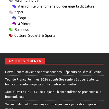
Forum principal
Aamrom le phénomène qui dérange la dictature
Agora
Togo
Africana
Business
Culture, Société & Sports
ARTICLES RÉCENTS
Hervé Renard devient sélectionneur des Eléphants de Côte d’Ivoire
Tour de France Femmes 2026 : contrôles renforcés pour éviter la
triche aux soutiens-gorge sur le contre-la-montre
Côte d’Ivoire : le PDCI de Tidjane Thiam confirme sa présence à la
fête nationale
Guinée : Mamadi Doumbouya s’offre quelques jours de congés en
Grèce