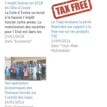
l’impôt foncier en 2018
en Côte d’Ivoire
La Cote d’Ivoire va revoir
à la hausse l’impôt
Le Togo évaluera la perte
foncier cette année. La
financière par rapport à la
mobilisation des recettes
free-tax sur les produits
pour l’Etat est dans les
TIC
objectifs du budget 2018.
25/01/2018
19/09/2016
En Côte d’Ivoire, l’impôt
Dans "Economie"
Dans "Tech-Web-
foncier fait partie des
Multimédia"
impôts et taxes dont le
rendement
est « largement en
dessous du potentiel
estimé ». C’est ce qu’a
déclaré, en…
Des opérateurs
économiques des
Plateaux formés sur
l’utilité des taxes
26/01/2016
Dans "Commerce"