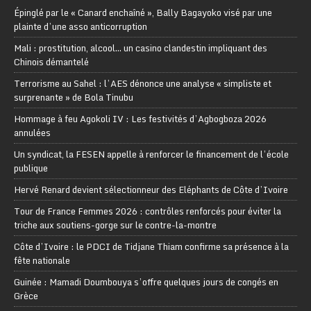
Épinglé par le « Canard enchaîné », Bally Bagayoko visé par une
plainte d’une asso anticorruption
Mali : prostitution, alcool… un casino clandestin impliquant des
Chinois démantelé
Terrorisme au Sahel : l’AES dénonce une analyse « simpliste et
surprenante » de Bola Tinubu
Hommage à feu Agokoli IV : Les festivités d’Agbogboza 2026
annulées
Un syndicat, la FESEN appelle à renforcer le financement de l’école
publique
Hervé Renard devient sélectionneur des Eléphants de Côte d’Ivoire
Tour de France Femmes 2026 : contrôles renforcés pour éviter la
triche aux soutiens-gorge sur le contre-la-montre
Côte d’Ivoire : le PDCI de Tidjane Thiam confirme sa présence à la
fête nationale
Guinée : Mamadi Doumbouya s’offre quelques jours de congés en
Grèce