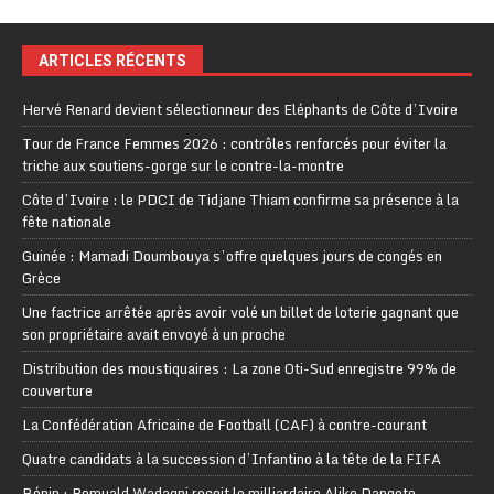
ARTICLES RÉCENTS
Hervé Renard devient sélectionneur des Eléphants de Côte d’Ivoire
Tour de France Femmes 2026 : contrôles renforcés pour éviter la
triche aux soutiens-gorge sur le contre-la-montre
Côte d’Ivoire : le PDCI de Tidjane Thiam confirme sa présence à la
fête nationale
Guinée : Mamadi Doumbouya s’offre quelques jours de congés en
Grèce
Une factrice arrêtée après avoir volé un billet de loterie gagnant que
son propriétaire avait envoyé à un proche
Distribution des moustiquaires : La zone Oti-Sud enregistre 99% de
couverture
La Confédération Africaine de Football (CAF) à contre-courant
Quatre candidats à la succession d’Infantino à la tête de la FIFA
Bénin : Romuald Wadagni reçoit le milliardaire Aliko Dangote