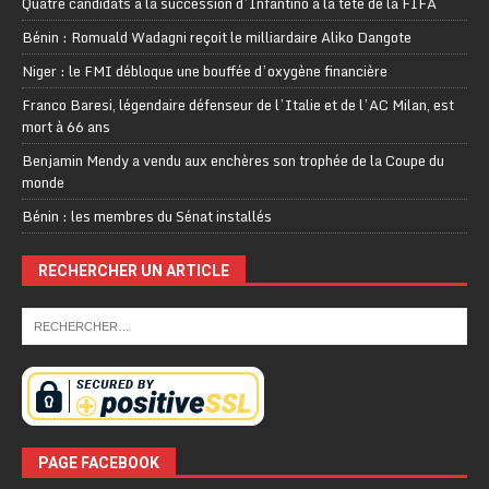
Quatre candidats à la succession d’Infantino à la tête de la FIFA
Bénin : Romuald Wadagni reçoit le milliardaire Aliko Dangote
Niger : le FMI débloque une bouffée d’oxygène financière
Franco Baresi, légendaire défenseur de l’Italie et de l’AC Milan, est
mort à 66 ans
Benjamin Mendy a vendu aux enchères son trophée de la Coupe du
monde
Bénin : les membres du Sénat installés
RECHERCHER UN ARTICLE
PAGE FACEBOOK