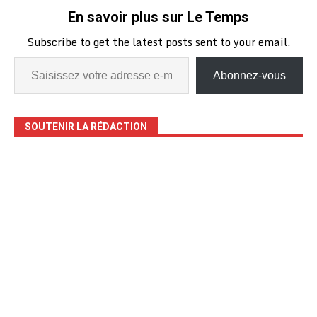
Don’t miss a beat aux
En savoir plus sur Le Temps
Etats-Unis et les
Apprentis d’Auteuil –, ont
Subscribe to get the latest posts sent to your email.
porté ce projet musical. À
trente…
Abonnez-vous
SOUTENIR LA RÉDACTION