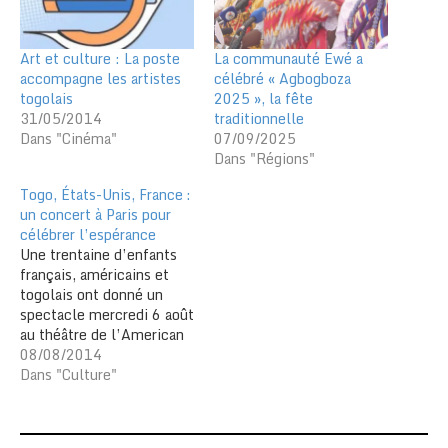
Art et culture : La poste
La communauté Ewé a
accompagne les artistes
célébré « Agbogboza
togolais
2025 », la fête
31/05/2014
traditionnelle
Dans "Cinéma"
07/09/2025
Dans "Régions"
Togo, États-Unis, France :
un concert à Paris pour
célébrer l’espérance
Une trentaine d’enfants
français, américains et
togolais ont donné un
spectacle mercredi 6 août
au théâtre de l’American
Church de Paris. Trois
08/08/2014
associations qui
Dans "Culture"
s’occupent d’enfants
défavorisés – Vivre dans
l’Espérance au Togo,