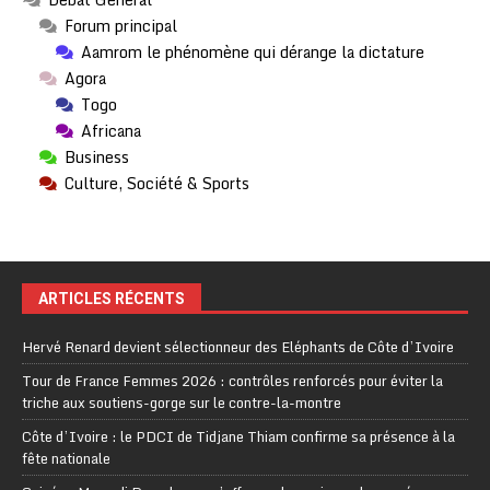
Forum principal
Aamrom le phénomène qui dérange la dictature
Agora
Togo
Africana
Business
Culture, Société & Sports
ARTICLES RÉCENTS
Hervé Renard devient sélectionneur des Eléphants de Côte d’Ivoire
Tour de France Femmes 2026 : contrôles renforcés pour éviter la
triche aux soutiens-gorge sur le contre-la-montre
Côte d’Ivoire : le PDCI de Tidjane Thiam confirme sa présence à la
fête nationale