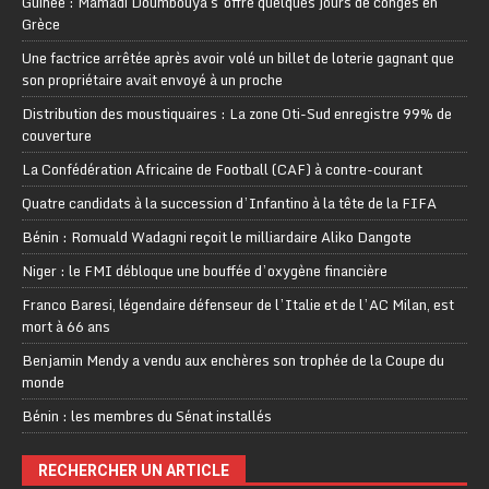
Guinée : Mamadi Doumbouya s’offre quelques jours de congés en
Grèce
Une factrice arrêtée après avoir volé un billet de loterie gagnant que
son propriétaire avait envoyé à un proche
Distribution des moustiquaires : La zone Oti-Sud enregistre 99% de
couverture
La Confédération Africaine de Football (CAF) à contre-courant
Quatre candidats à la succession d’Infantino à la tête de la FIFA
Bénin : Romuald Wadagni reçoit le milliardaire Aliko Dangote
Niger : le FMI débloque une bouffée d’oxygène financière
Franco Baresi, légendaire défenseur de l’Italie et de l’AC Milan, est
mort à 66 ans
Benjamin Mendy a vendu aux enchères son trophée de la Coupe du
monde
Bénin : les membres du Sénat installés
RECHERCHER UN ARTICLE