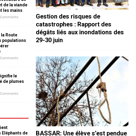
t de la viande
nt les mains
Gestion des risques de
 Comments
catastrophes : Rapport des
dégâts liés aux inondations des
 la Route
29-30 juin
es populations
bérer
e
 Comments
ignifie le
é de plumes
 Comments
ient
BASSAR: Une élève s’est pendue
s Eléphants de