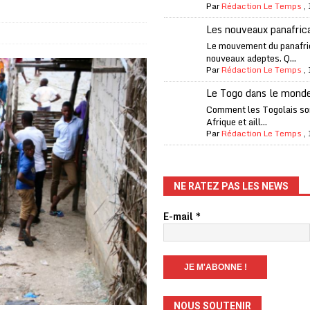
Par
Rédaction Le Temps
,
one Oti-Sud enregistre 99% de couverture
A LA UNE
Les nouveaux panafric
l (CAF) à contre-courant
COOPÉRATION
Le mouvement du panafri
nouveaux adeptes. Q...
fantino à la tête de la FIFA
A LA UNE
Par
Rédaction Le Temps
,
liardaire Aliko Dangote
A LA UNE
Le Togo dans le mond
’oxygène financière
ECONOMIE
Comment les Togolais son
Afrique et aill...
 l’Italie et de l’AC Milan, est mort à 66 ans
A LA UNE
Par
Rédaction Le Temps
,
 son trophée de la Coupe du monde
MONDE
és
A LA UNE
NE RATEZ PAS LES NEWS
EFA menace à «l’unanimité» d’un boycott des Coupes du monde
E-mail
*
 Amnesty International exige une enquête
A LA UNE
es Eléphants de Côte d’Ivoire
A LA UNE
NOUS SOUTENIR