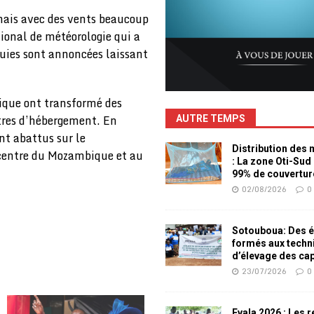
 mais avec des vents beaucoup
ional de météorologie qui a
luies sont annoncées laissant
bique ont transformé des
tres d’hébergement. En
AUTRE TEMPS
nt abattus sur le
Distribution des
 centre du Mozambique et au
: La zone Oti-Sud
99% de couvertur
02/08/2026
0
Sotouboua: Des é
formés aux techn
d’élevage des ca
23/07/2026
0
Evala 2026 : Les 