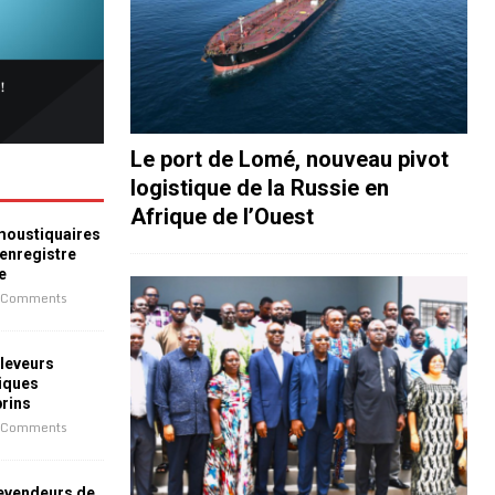
Le port de Lomé, nouveau pivot
logistique de la Russie en
Afrique de l’Ouest
 moustiquaires
 enregistre
e
 Comments
leveurs
iques
prins
 Comments
revendeurs de