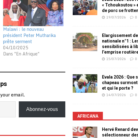
« Tchoukoutou » e
de porc se frotte
19/07/2026
0
Malawi : le nouveau
président Peter Mutharika
Elargissement de
prête serment
nationale n°1 : L
04/10/2025
sensibilisées à li
l’emprise routièr
Dans "En Afrique"
15/07/2026
0
Evala 2026 : Que s
mps
chapeau surmont
et qui le porte ?
 your email.
14/07/2026
0
Abonnez-vous
AFRICANA
Hervé Renard dev
sélectionneur de