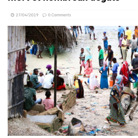
[ 02/08/2026 ]
Distribution des moustiquaires : La z
27/04/2019
0 Comments
[ 02/08/2026 ]
La Confédération Africaine de Footbal
[ 01/08/2026 ]
Quatre candidats à la succession d’In
[ 01/08/2026 ]
Bénin : Romuald Wadagni reçoit le mil
[ 31/07/2026 ]
Niger : le FMI débloque une bouffée d
[ 31/07/2026 ]
Franco Baresi, légendaire défenseur de
[ 31/07/2026 ]
Benjamin Mendy a vendu aux enchères
[ 31/07/2026 ]
Bénin : les membres du Sénat install
[ 31/07/2026 ]
Projet d’investisseurs à la Fifa: l’U
BUSINESS
[ 30/07/2026 ]
Mali : au moins 19 soldats exécutés,
[ 05/08/2026 ]
Hervé Renard devient sélectionneur d