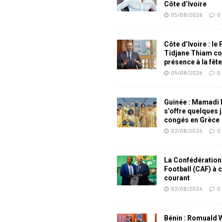
Côte d’Ivoire
05/08/2026
0
Côte d’Ivoire : le
Tidjane Thiam co
présence à la fêt
05/08/2026
0
Guinée : Mamadi
s’offre quelques 
congés en Grèce
02/08/2026
0
La Confédération
Football (CAF) à 
courant
02/08/2026
0
Bénin : Romuald