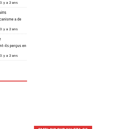
Il y a 2 ans
ains
canisme a de
Il y a 2 ans
e
t-ils perçus en
Il y a 2 ans