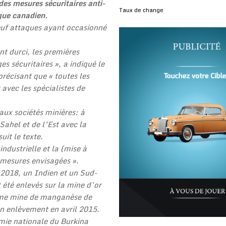
es mesures sécuritaires anti-
Taux de change
ogue canadien.
euf attaques ayant occasionné
nt durci, les premières
s sécuritaires », a indiqué le
récisant que « toutes les
avec les spécialistes de
aux sociétés minières: à
Sahel et de l’Est avec la
uit le texte.
ndustrielle et la (mise à
« mesures envisagées ».
2018, un Indien et un Sud-
 été enlevés sur la mine d’or
orme mine de manganèse de
on enlèvement en avril 2015.
mie nationale du Burkina