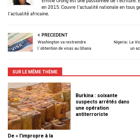
Emilie Orong est une passionnée de l'écriture. 
en 2015. Couvre l'actualité nationale en tous ge
l'actualité africaine.
PRÉCÉDENT
Washington va restreindre
Nigeria: Le Vi
l’obtention de visas au Ghana
un ac
SUR LE MÊME THÈME
Burkina : soixante
suspects arrêtés dans
une opération
antiterroriste
De « l’impropre à la