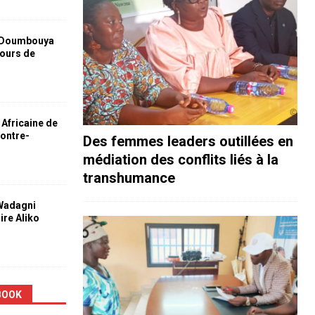
 Doumbouya
jours de
 Africaine de
contre-
Des femmes leaders outillées en
médiation des conflits liés à la
transhumance
 Wadagni
aire Aliko
BOOK