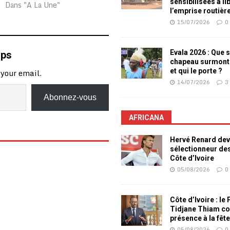
sensibilisées à li
Dans "A La Une"
l’emprise routièr
15/07/2026
0
Evala 2026 : Que s
mps
chapeau surmont
 your email.
et qui le porte ?
14/07/2026
3
Abonnez-vous
AFRICANA
Hervé Renard dev
sélectionneur de
Côte d’Ivoire
05/08/2026
0
Côte d’Ivoire : le
Tidjane Thiam co
présence à la fêt
05/08/2026
0