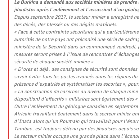
Le Burkina a demandé aux sociétés minières de prendre d
jihadistes après l’enlèvement et l’assassinat d’un géol
Depuis septembre 2017, le secteur minier a enregistré n
des décès, des blessés ou des dégâts matériels.
« Face à cette contrainte sécuritaire qui a particulièreme
autorités de notre pays ont préconisé une série de cadrage
ministère de la Sécurité dans un communiqué vendredi, p
mesures seront prises à l’issue de rencontres d’échanges 
sécurité de chaque société minière ».
« D’ores et déjà, des consignes de sécurité sont données 
savoir éviter tous les postes avancés dans les régions du 
présence d’expatriés et systématiser les escortes », pours
« La construction de casernes au niveau de chaque mine i
disposition) d’effectifs » militaires sont également des 
Outre l’enlèvement du géologue canadien en septembre 
Africain travaillant également dans le secteur minier ont
d’Inata alors qu’un Roumain qui travaillait pour l’én
Tambao, est toujours détenu par des jihadistes depuis s
Le secteur minier occupe une grande place dans l’écono