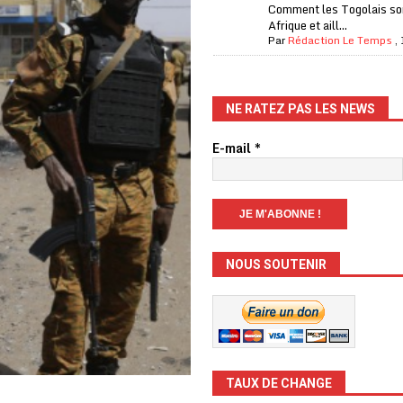
Comment les Togolais son
Afrique et aill...
Par
Rédaction Le Temps
,
NE RATEZ PAS LES NEWS
E-mail
*
NOUS SOUTENIR
TAUX DE CHANGE