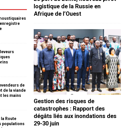
logistique de la Russie en
Afrique de l’Ouest
 moustiquaires
 enregistre
e
leveurs
iques
prins
revendeurs de
t de la viande
nt les mains
Gestion des risques de
catastrophes : Rapport des
dégâts liés aux inondations des
 la Route
29-30 juin
es populations