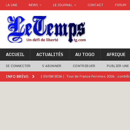
LA UNE
NEWS
LE JOURNAL
CONTACT
FORUM
ACCUEIL
ACTUALITÉS
AU TOGO
AFRIQUE
SE CONNECTER
S’ABONNER
CONTRIBUER
PUBLIER UNE
[ 05/08/2026 ]
Tour de France Femmes 2026 : contrôles
INFO BRÈVE:
montre
GENRE
[ 05/08/2026 ]
Côte d’Ivoire : le PDCI de Tidjane Th
[ 02/08/2026 ]
Guinée : Mamadi Doumbouya s’offre q
[ 02/08/2026 ]
Une factrice arrêtée après avoir volé u
GENRE