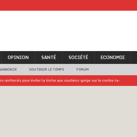
OPINION
SANTÉ
SOCIÉTÉ
ECONOMIE
 ANNONCE
SOUTENIR LE TEMPS
FORUM
 renforcés pour éviter la triche aux soutiens-gorge sur le contre-la-
iam confirme sa présence à la fête nationale
A LA UNE
uelques jours de congés en Grèce
A LA UNE
n billet de loterie gagnant que son propriétaire avait envoyé à un proche