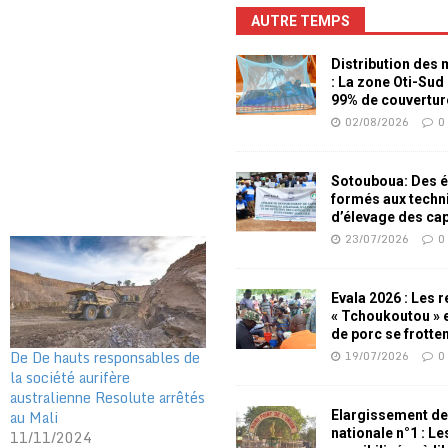
AUTRE TEMPS
Distribution des
: La zone Oti-Sud
99% de couvertur
02/08/2026
0
Sotouboua: Des é
formés aux techn
d’élevage des ca
23/07/2026
0
Evala 2026 : Les 
« Tchoukoutou » e
de porc se frotte
De De hauts responsables de
19/07/2026
0
la société aurifère
australienne Resolute arrêtés
au Mali
Elargissement de
nationale n°1 : L
11/11/2024