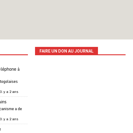
FAIRE UN DON AU JOURNAL
téléphone à
 togolaises
Il y a 2 ans
ains
canisme a de
Il y a 2 ans
e