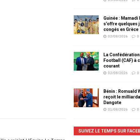
Guinée : Mamadi
s’offre quelques 
congés en Grèce
02/08/2026
0
La Confédération
Football (CAF) à 
courant
02/08/2026
0
Bénin : Romuald
reçoit le milliard
Dangote
01/08/2026
0
SUIVEZ LE TEMPS SUR FACE