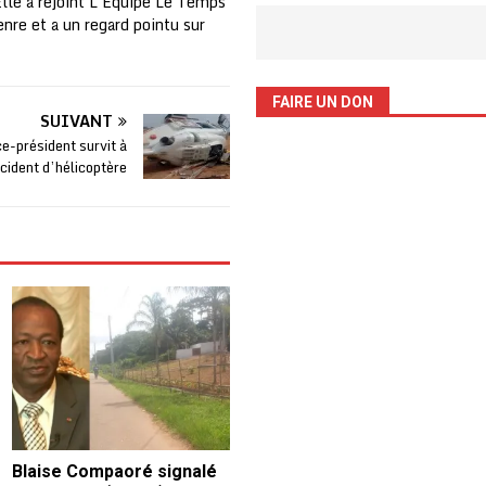
Elle a rejoint L'Equipe Le Temps
nre et a un regard pointu sur
FAIRE UN DON
SUIVANT
ce-président survit à
cident d’hélicoptère
Blaise Compaoré signalé