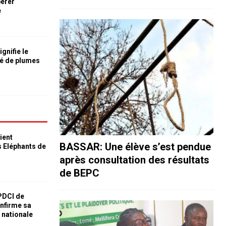
bérer
e
ignifie le
é de plumes
ient
BASSAR: Une élève s’est pendue
s Eléphants de
après consultation des résultats
de BEPC
 PDCI de
nfirme sa
e nationale