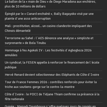
Le ballon de la « main de Dieu » de Diego Maradona aux enchères,
plus de 10 millions de dollars
Épinglé par le « Canard enchaîné », Bally Bagayoko visé par une
plainte d’une asso anticorruption
Mali : prostitution, alcool… un casino clandestin impliquant des
Chinois démantelé
Terrorisme au Sahel : l’AES dénonce une analyse « simpliste et
surprenante » de Bola Tinubu
Hommage à feu Agokoli IV : Les festivités d’Agbogboza 2026
annulées
Un syndicat, la FESEN appelle à renforcer le financement de l’école
publique
Hervé Renard devient sélectionneur des Eléphants de Côte d’Ivoire
Tour de France Femmes 2026 : contrôles renforcés pour éviter la
triche aux soutiens-gorge sur le contre-la-montre
Côte d’Ivoire : le PDCI de Tidjane Thiam confirme sa présence à la
fête nationale
Guinée : Mamadi Doumbouya s’offre quelques jours de congés en