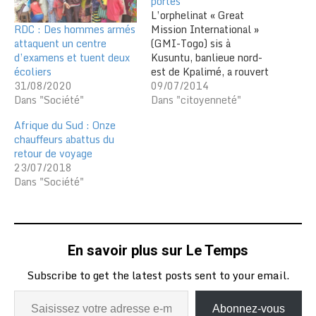
portes
L’orphelinat « Great
RDC : Des hommes armés
Mission International »
attaquent un centre
(GMI-Togo) sis à
d’examens et tuent deux
Kusuntu, banlieue nord-
écoliers
est de Kpalimé, a rouvert
31/08/2020
ses portes sept mois
09/07/2014
Dans "Société"
après la destruction de
Dans "citoyenneté"
ses locaux par un cruel
Afrique du Sud : Onze
incendie. La nouvelle
chauffeurs abattus du
structure est composée
retour de voyage
d’un bureau, de six
23/07/2018
dortoirs, d’une cuisine et
Dans "Société"
des sanitaires pour dix-
huit orphelins et
démunis…
En savoir plus sur Le Temps
Subscribe to get the latest posts sent to your email.
Abonnez-vous