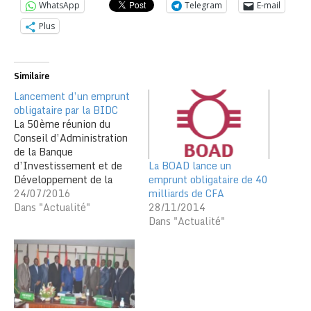
WhatsApp
Telegram
E-mail
Plus
Similaire
Lancement d’un emprunt
obligataire par la BIDC
La 50ème réunion du
Conseil d’Administration
de la Banque
La BOAD lance un
d’Investissement et de
emprunt obligataire de 40
Développement de la
milliards de CFA
CEDEAO (BIDC) a eu lieu
24/07/2016
28/11/2014
le 19 juillet au siège de
Dans "Actualité"
Dans "Actualité"
l’institution à Lomé.
Ceux-ci ont échangé sur
les rapports soumis par
les comités permanents
et adopté trois projets et
un emprunt obligataire. Le
premier…