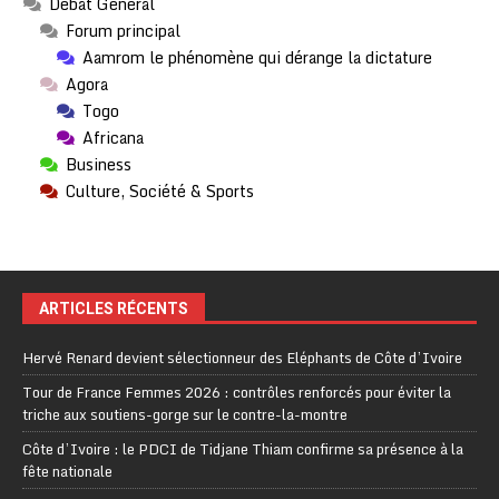
Débat Général
Forum principal
Aamrom le phénomène qui dérange la dictature
Agora
Togo
Africana
Business
Culture, Société & Sports
ARTICLES RÉCENTS
Hervé Renard devient sélectionneur des Eléphants de Côte d’Ivoire
Tour de France Femmes 2026 : contrôles renforcés pour éviter la
triche aux soutiens-gorge sur le contre-la-montre
Côte d’Ivoire : le PDCI de Tidjane Thiam confirme sa présence à la
fête nationale