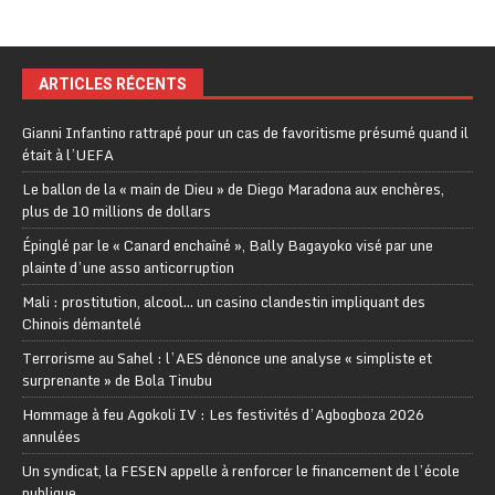
ARTICLES RÉCENTS
Gianni Infantino rattrapé pour un cas de favoritisme présumé quand il
était à l’UEFA
Le ballon de la « main de Dieu » de Diego Maradona aux enchères,
plus de 10 millions de dollars
Épinglé par le « Canard enchaîné », Bally Bagayoko visé par une
plainte d’une asso anticorruption
Mali : prostitution, alcool… un casino clandestin impliquant des
Chinois démantelé
Terrorisme au Sahel : l’AES dénonce une analyse « simpliste et
surprenante » de Bola Tinubu
Hommage à feu Agokoli IV : Les festivités d’Agbogboza 2026
annulées
Un syndicat, la FESEN appelle à renforcer le financement de l’école
publique