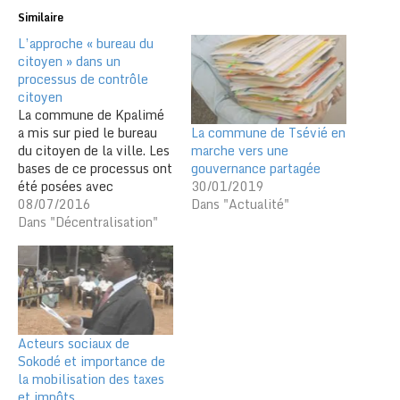
Similaire
L’approche « bureau du
citoyen » dans un
processus de contrôle
citoyen
La commune de Kpalimé
La commune de Tsévié en
a mis sur pied le bureau
marche vers une
du citoyen de la ville. Les
gouvernance partagée
bases de ce processus ont
30/01/2019
été posées avec
Dans "Actualité"
l’élaboration des textes
08/07/2016
devant régir l’approche «
Dans "Décentralisation"
bureau du citoyen ». Ce
bureau a pour attribution
d’enregistrer les besoins
des citoyens liés à la vie
publique,…
Acteurs sociaux de
Sokodé et importance de
la mobilisation des taxes
et impôts