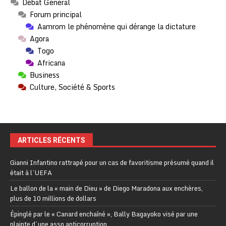
Débat Général
Forum principal
Aamrom le phénomène qui dérange la dictature
Agora
Togo
Africana
Business
Culture, Société & Sports
ARTICLES RÉCENTS
Gianni Infantino rattrapé pour un cas de favoritisme présumé quand il
était à l’UEFA
Le ballon de la « main de Dieu » de Diego Maradona aux enchères,
plus de 10 millions de dollars
Épinglé par le « Canard enchaîné », Bally Bagayoko visé par une
plainte d’une asso anticorruption