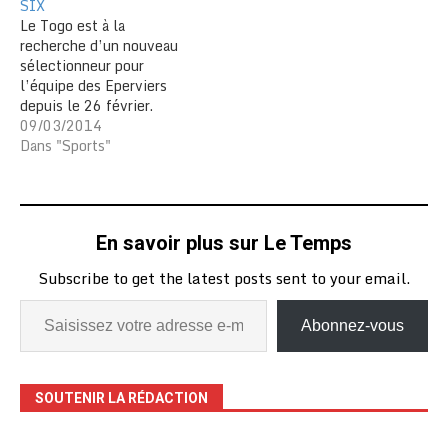
SIX
Le Togo est à la
recherche d’un nouveau
sélectionneur pour
l’équipe des Eperviers
depuis le 26 février.
Après plusieurs appels, la
09/03/2014
fédération de football a
Dans "Sports"
fini par entendre voix qu’il
faut procéder au plus vite
à un recrutement pour
doter notre équipe d’un
En savoir plus sur Le Temps
sélectionneur. Le partant
s’appelle Didier SIX, un…
Subscribe to get the latest posts sent to your email.
Abonnez-vous
SOUTENIR LA RÉDACTION