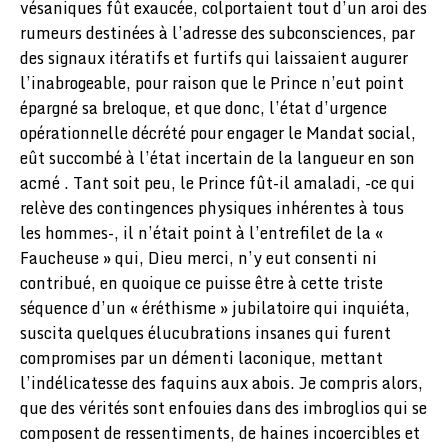
vésaniques fût exaucée, colportaient tout d’un aroi des
rumeurs destinées à l’adresse des subconsciences, par
des signaux itératifs et furtifs qui laissaient augurer
l’inabrogeable, pour raison que le Prince n’eut point
épargné sa breloque, et que donc, l’état d’urgence
opérationnelle décrété pour engager le Mandat social,
eût succombé à l’état incertain de la langueur en son
acmé . Tant soit peu, le Prince fût-il amaladi, -ce qui
relève des contingences physiques inhérentes à tous
les hommes-, il n’était point à l’entrefilet de la «
Faucheuse » qui, Dieu merci, n’y eut consenti ni
contribué, en quoique ce puisse être à cette triste
séquence d’un « éréthisme » jubilatoire qui inquiéta,
suscita quelques élucubrations insanes qui furent
compromises par un démenti laconique, mettant
l’indélicatesse des faquins aux abois. Je compris alors,
que des vérités sont enfouies dans des imbroglios qui se
composent de ressentiments, de haines incoercibles et