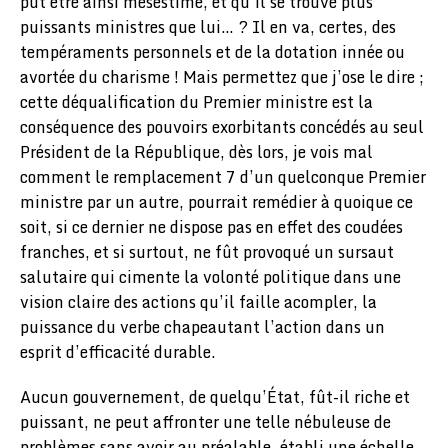
pût être ainsi mésestimé, et qu’il se trouve plus
puissants ministres que lui… ? Il en va, certes, des
tempéraments personnels et de la dotation innée ou
avortée du charisme ! Mais permettez que j’ose le dire ;
cette déqualification du Premier ministre est la
conséquence des pouvoirs exorbitants concédés au seul
Président de la République, dès lors, je vois mal
comment le remplacement 7 d’un quelconque Premier
ministre par un autre, pourrait remédier à quoique ce
soit, si ce dernier ne dispose pas en effet des coudées
franches, et si surtout, ne fût provoqué un sursaut
salutaire qui cimente la volonté politique dans une
vision claire des actions qu’il faille acompler, la
puissance du verbe chapeautant l’action dans un
esprit d’efficacité durable.
Aucun gouvernement, de quelqu’État, fût-il riche et
puissant, ne peut affronter une telle nébuleuse de
problèmes sans avoir au préalable, établi une échelle