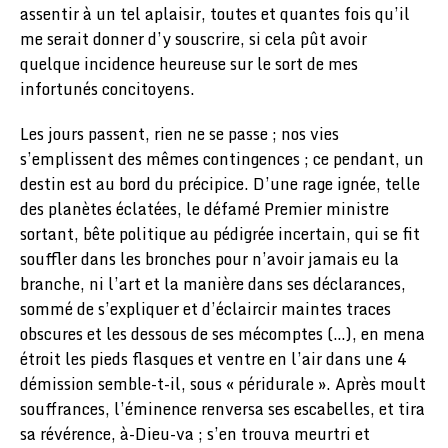
assentir à un tel aplaisir, toutes et quantes fois qu’il
me serait donner d’y souscrire, si cela pût avoir
quelque incidence heureuse sur le sort de mes
infortunés concitoyens.
Les jours passent, rien ne se passe ; nos vies
s’emplissent des mêmes contingences ; ce pendant, un
destin est au bord du précipice. D’une rage ignée, telle
des planètes éclatées, le défamé Premier ministre
sortant, bête politique au pédigrée incertain, qui se fit
souffler dans les bronches pour n’avoir jamais eu la
branche, ni l’art et la manière dans ses déclarances,
sommé de s’expliquer et d’éclaircir maintes traces
obscures et les dessous de ses mécomptes (…), en mena
étroit les pieds flasques et ventre en l’air dans une 4
démission semble-t-il, sous « péridurale ». Après moult
souffrances, l’éminence renversa ses escabelles, et tira
sa révérence, à-Dieu-va ; s’en trouva meurtri et