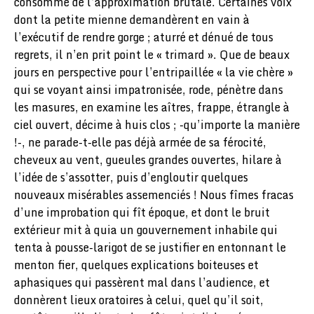
consommé de l’approximation brutale. Certaines voix
dont la petite mienne demandèrent en vain à
l’exécutif de rendre gorge ; aturré et dénué de tous
regrets, il n’en prit point le « trimard ». Que de beaux
jours en perspective pour l’entripaillée « la vie chère »
qui se voyant ainsi impatronisée, rode, pénètre dans
les masures, en examine les aîtres, frappe, étrangle à
ciel ouvert, décime à huis clos ; -qu’importe la manière
!-, ne parade-t-elle pas déjà armée de sa férocité,
cheveux au vent, gueules grandes ouvertes, hilare à
l’idée de s’assotter, puis d’engloutir quelques
nouveaux misérables assemenciés ! Nous fîmes fracas
d’une improbation qui fît époque, et dont le bruit
extérieur mit à quia un gouvernement inhabile qui
tenta à pousse-larigot de se justifier en entonnant le
menton fier, quelques explications boiteuses et
aphasiques qui passèrent mal dans l’audience, et
donnèrent lieux oratoires à celui, quel qu’il soit,