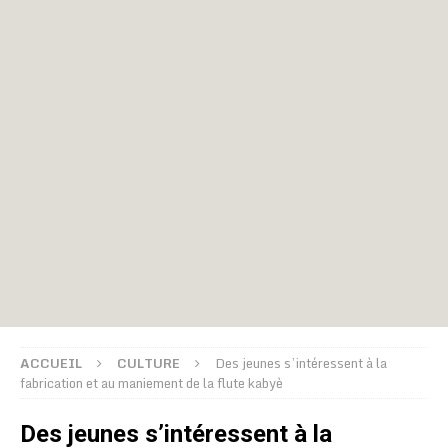
ACCUEIL
CULTURE
Des jeunes s’intéressent à la
fabrication et au maniement de la flute kabyè
Des jeunes s’intéressent à la