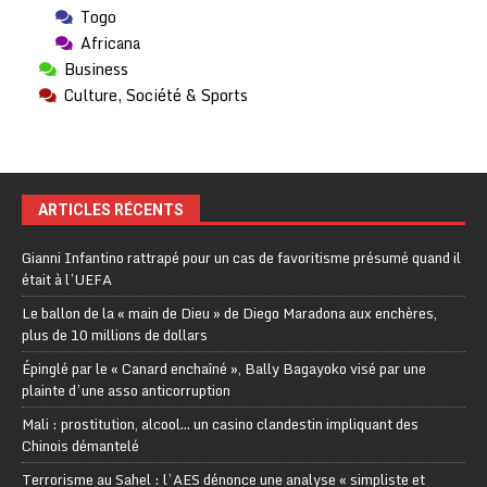
Togo
Africana
Business
Culture, Société & Sports
ARTICLES RÉCENTS
Gianni Infantino rattrapé pour un cas de favoritisme présumé quand il
était à l’UEFA
Le ballon de la « main de Dieu » de Diego Maradona aux enchères,
plus de 10 millions de dollars
Épinglé par le « Canard enchaîné », Bally Bagayoko visé par une
plainte d’une asso anticorruption
Mali : prostitution, alcool… un casino clandestin impliquant des
Chinois démantelé
Terrorisme au Sahel : l’AES dénonce une analyse « simpliste et