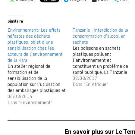
Similaire
Environnement: Les effets
Tanzanie : interdiction de la
néfastes des déchets
consommation d’alcool en
plastiques, objet d’une
sachets
sensibilisation chez les
Les boissons en sachets
acteurs de l’environnement
plastiques polluent
de la Kara
l’environnement et
Un atelier régional de
constituent un problème de
formation et de
santé publique. La Tanzanie
sensibilisation de la
interdit la vente d'alcool en
02/03/2017
population sur l’utilisation
sachets. En Tanzanie
Dans "En Afrique"
des emballages plastiques et
désormais toute importation,
gestion des déchets a réuni
06/03/2014
fabrication, vente et
le lundi 3 mars à Kara, les
Dans "Environnement"
consommation de l'alcool
acteurs de l’environnement
contenu dans des sachets en
notamment ceux des
plastique a été interdite du
services techniques, du
territoire. La décision couvait
département scientifique de
depuis des mois…
En savoir plus sur Le Te
l’université de Kara, des