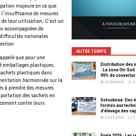
upation majeure en ce que
e l’insuffisance de mesures
 de leur utilisation. C’est un
ons accompagnées de
difficultés nationales
uestion
AUTRE TEMPS
appelé que pour une
t emballages plastiques,
Distribution des
: La zone Oti-Sud
sachets plastiques dans
99% de couvertur
ementation harmonisée sur la
02/08/2026
0
és à prendre des mesures
mportation des sachets en
Sotouboua: Des é
cacement contre leurs
formés aux techn
d’élevage des ca
23/07/2026
0
Evala 2026 : Les 