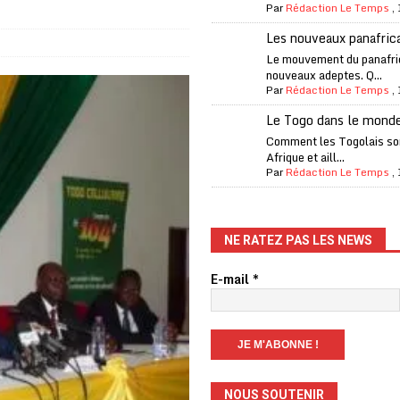
Par
Rédaction Le Temps
,
one Oti-Sud enregistre 99% de couverture
A LA UNE
Les nouveaux panafric
l (CAF) à contre-courant
COOPÉRATION
Le mouvement du panafri
nouveaux adeptes. Q...
fantino à la tête de la FIFA
A LA UNE
Par
Rédaction Le Temps
,
liardaire Aliko Dangote
A LA UNE
Le Togo dans le mond
’oxygène financière
ECONOMIE
Comment les Togolais son
Afrique et aill...
 l’Italie et de l’AC Milan, est mort à 66 ans
A LA UNE
Par
Rédaction Le Temps
,
 son trophée de la Coupe du monde
MONDE
és
A LA UNE
NE RATEZ PAS LES NEWS
EFA menace à «l’unanimité» d’un boycott des Coupes du monde
E-mail
*
 Amnesty International exige une enquête
A LA UNE
es Eléphants de Côte d’Ivoire
A LA UNE
NOUS SOUTENIR