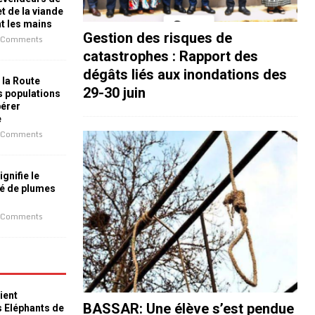
t de la viande
nt les mains
Gestion des risques de
 Comments
catastrophes : Rapport des
dégâts liés aux inondations des
 la Route
29-30 juin
es populations
bérer
e
 Comments
ignifie le
é de plumes
 Comments
ient
BASSAR: Une élève s’est pendue
s Eléphants de