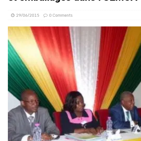
[ 02/08/2026 ]
Distribution des moustiquaires : La z
29/06/2015
0 Comments
[ 02/08/2026 ]
La Confédération Africaine de Footbal
[ 01/08/2026 ]
Quatre candidats à la succession d’In
[ 01/08/2026 ]
Bénin : Romuald Wadagni reçoit le mil
[ 31/07/2026 ]
Niger : le FMI débloque une bouffée d
[ 31/07/2026 ]
Franco Baresi, légendaire défenseur de
[ 31/07/2026 ]
Benjamin Mendy a vendu aux enchères
[ 31/07/2026 ]
Bénin : les membres du Sénat install
[ 31/07/2026 ]
Projet d’investisseurs à la Fifa: l’U
BUSINESS
[ 30/07/2026 ]
Mali : au moins 19 soldats exécutés,
[ 05/08/2026 ]
Hervé Renard devient sélectionneur d