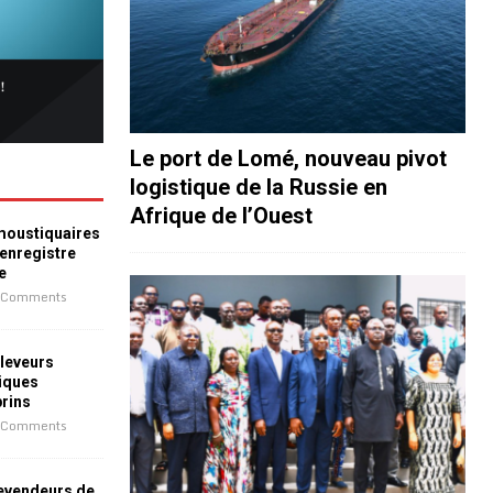
Le port de Lomé, nouveau pivot
logistique de la Russie en
Afrique de l’Ouest
 moustiquaires
 enregistre
e
 Comments
leveurs
iques
prins
 Comments
revendeurs de