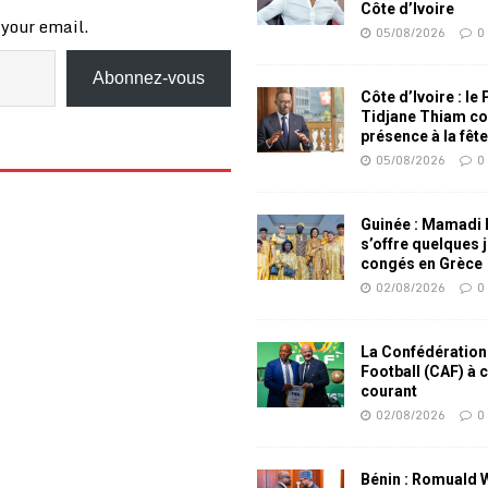
Côte d’Ivoire
 your email.
05/08/2026
0
Abonnez-vous
Côte d’Ivoire : le
Tidjane Thiam co
présence à la fêt
05/08/2026
0
Guinée : Mamadi
s’offre quelques 
congés en Grèce
02/08/2026
0
La Confédération
Football (CAF) à 
courant
02/08/2026
0
Bénin : Romuald