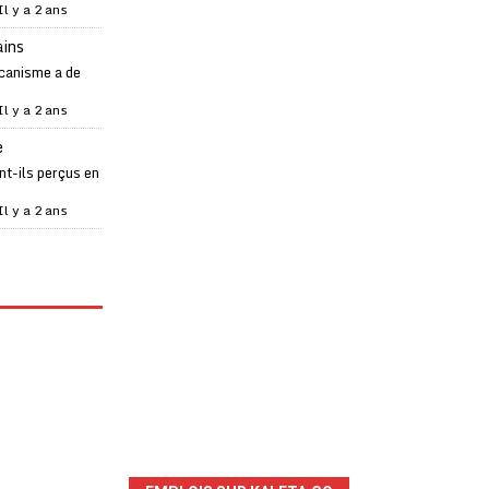
Il y a 2 ans
ains
canisme a de
Il y a 2 ans
e
t-ils perçus en
Il y a 2 ans