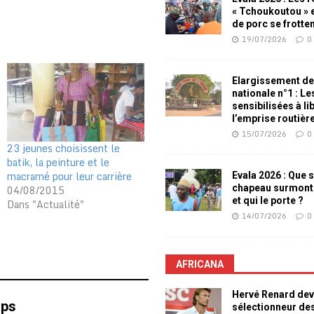
« Tchoukoutou » e
de porc se frotte
19/07/2026
0
Elargissement de
nationale n°1 : L
sensibilisées à li
l’emprise routièr
15/07/2026
0
23 jeunes choisissent le
batik, la peinture et le
macramé pour leur carrière
Evala 2026 : Que s
04/08/2015
chapeau surmont
et qui le porte ?
Dans "Actualité"
14/07/2026
0
AFRICANA
Hervé Renard dev
mps
sélectionneur de