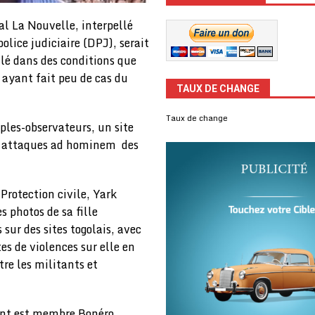
l La Nouvelle, interpellé
olice judiciaire (DPJ), serait
llé dans des conditions que
ayant fait peu de cas du
TAUX DE CHANGE
Taux de change
uples-observateurs, un site
ux attaques ad hominem des
 Protection civile, Yark
s photos de sa fille
sur des sites togolais, avec
es de violences sur elle en
tre les militants et
dont est membre Bonéro