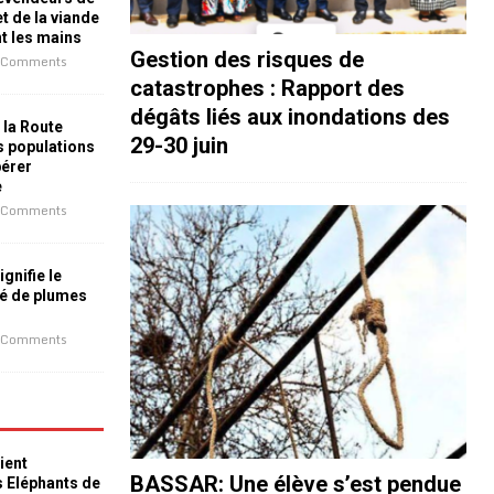
t de la viande
nt les mains
Gestion des risques de
 Comments
catastrophes : Rapport des
dégâts liés aux inondations des
 la Route
29-30 juin
es populations
bérer
e
 Comments
ignifie le
é de plumes
 Comments
ient
BASSAR: Une élève s’est pendue
s Eléphants de