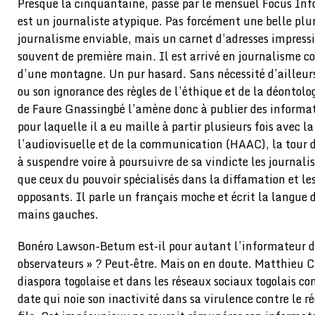
Presque la cinquantaine, passé par le mensuel Focus In
est un journaliste atypique. Pas forcément une belle plu
journalisme enviable, mais un carnet d’adresses impress
souvent de première main. Il est arrivé en journalisme c
d’une montagne. Un pur hasard. Sans nécessité d’ailleurs
ou son ignorance des règles de l’éthique et de la déontolo
de Faure Gnassingbé l’amène donc à publier des informa
pour laquelle il a eu maille à partir plusieurs fois avec l
l’audiovisuelle et de la communication (HAAC), la tour 
à suspendre voire à poursuivre de sa vindicte les journali
que ceux du pouvoir spécialisés dans la diffamation et 
opposants. Il parle un français moche et écrit la langue
mains gauches.
Bonéro Lawson-Betum est-il pour autant l’informateur du
observateurs » ? Peut-être. Mais on en doute. Matthieu C
diaspora togolaise et dans les réseaux sociaux togolais
date qui noie son inactivité dans sa virulence contre le 