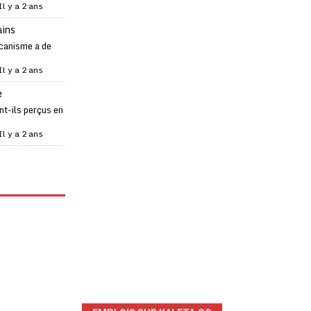
Il y a 2 ans
ains
canisme a de
Il y a 2 ans
e
t-ils perçus en
Il y a 2 ans