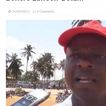
[ 02/08/2026 ]
Distribution des moustiquaires : La z
24/05/2015
0 Comments
[ 02/08/2026 ]
La Confédération Africaine de Footbal
[ 01/08/2026 ]
Quatre candidats à la succession d’In
[ 01/08/2026 ]
Bénin : Romuald Wadagni reçoit le mil
[ 31/07/2026 ]
Niger : le FMI débloque une bouffée d
[ 31/07/2026 ]
Franco Baresi, légendaire défenseur de
[ 31/07/2026 ]
Benjamin Mendy a vendu aux enchères
[ 31/07/2026 ]
Bénin : les membres du Sénat install
[ 31/07/2026 ]
Projet d’investisseurs à la Fifa: l’U
BUSINESS
[ 30/07/2026 ]
Mali : au moins 19 soldats exécutés,
[ 05/08/2026 ]
Hervé Renard devient sélectionneur d