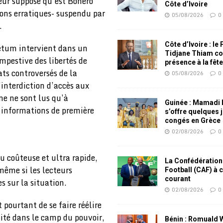
eur supposé qu’est Bonéro
Côte d’Ivoire
ons erratiques- suspendu par
05/08/2026
0
.
Côte d’Ivoire : le
etum intervient dans un
Tidjane Thiam co
mpestive des libertés de
présence à la fêt
ts controversés de la
05/08/2026
0
’interdiction d’accès aux
gne ne sont lus qu’à
Guinée : Mamadi
s informations de première
s’offre quelques 
congés en Grèce
02/08/2026
0
u coûteuse et ultra rapide,
La Confédération
ême si les lecteurs
Football (CAF) à 
courant
s sur la situation.
02/08/2026
0
 pourtant de se faire réélire
lité dans le camp du pouvoir,
Bénin : Romuald