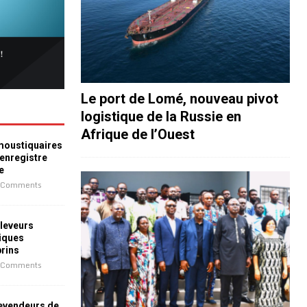
Le port de Lomé, nouveau pivot
logistique de la Russie en
Afrique de l’Ouest
 moustiquaires
 enregistre
e
 Comments
leveurs
iques
prins
 Comments
revendeurs de