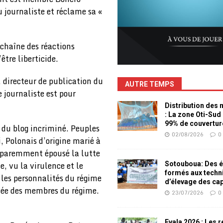
journaliste et réclame sa «
échaîne des réactions
tre liberticide.
 directeur de publication du
AUTRE TEMPS
e journaliste est pour
Distribution des
: La zone Oti-Sud
99% de couvertur
 du blog incriminé. Peuples
02/08/2026
0
 Polonais d’origine marié à
apparemment épousé la lutte
, vu la virulence et le
Sotouboua: Des é
formés aux techn
r les personnalités du régime
d’élevage des ca
ivée des membres du régime.
23/07/2026
0
Evala 2026 : Les 