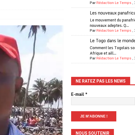
Par
Rédaction Le Temps
,
one Oti-Sud enregistre 99% de couverture
A LA UNE
Les nouveaux panafric
l (CAF) à contre-courant
COOPÉRATION
Le mouvement du panafri
nouveaux adeptes. Q...
fantino à la tête de la FIFA
A LA UNE
Par
Rédaction Le Temps
,
liardaire Aliko Dangote
A LA UNE
Le Togo dans le mond
’oxygène financière
ECONOMIE
Comment les Togolais son
Afrique et aill...
 l’Italie et de l’AC Milan, est mort à 66 ans
A LA UNE
Par
Rédaction Le Temps
,
 son trophée de la Coupe du monde
MONDE
és
A LA UNE
NE RATEZ PAS LES NEWS
EFA menace à «l’unanimité» d’un boycott des Coupes du monde
E-mail
*
 Amnesty International exige une enquête
A LA UNE
es Eléphants de Côte d’Ivoire
A LA UNE
NOUS SOUTENIR