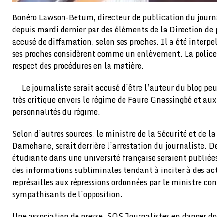
Bonéro Lawson-Betum, directeur de publication du journa
depuis mardi dernier par des éléments de la Direction de p
accusé de diffamation, selon ses proches. Il a été interpe
ses proches considèrent comme un enlèvement. La police 
respect des procédures en la matière.
Le journaliste serait accusé d’être l’auteur du blog pe
très critique envers le régime de Faure Gnassingbé et a
personnalités du régime.
Selon d’autres sources, le ministre de la Sécurité et de la
Damehane, serait derrière l’arrestation du journaliste. De
étudiante dans une université française seraient publiées 
des informations subliminales tendant à inciter à des act
représailles aux répressions ordonnées par le ministre con
sympathisants de l’opposition.
Une association de presse, SOS Journalistes en danger 