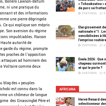
fos, Bonéro Lawson-Betum
« Tchoukoutou » e
me, ni une pratique du
de porc se frotte
ionnant et des informations
19/07/2026
0
omme une pierre dégringole
. Ce qui explique son mépris
Elargissement de
gie. Son aversion du régime
nationale n°1 : L
tions impubliables. Raison
sensibilisées à li
l’emprise routièr
a Haute autorité de
15/07/2026
0
de garde du régime, prompte
stes proches de l’opposition
Evala 2026 : Que s
les attaques ad hominem des
chapeau surmont
 de Voltaire comme deux
et qui le porte ?
14/07/2026
0
 blog des « peuples
ichoki est connu dans la
AFRICANA
 comme un chômeur de longue
Hervé Renard dev
régime des Gnassingbé Père et
sélectionneur de