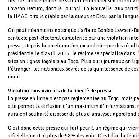
fils. Cet impécunieux ne saurait rémunérer son informat
Lawson-Betum, dont le journal, La Nouvelle- aux paruti
la HAAC tire le diable par la queue et Dieu par la langue
On peut néanmoins noter que l’affaire Bonéro Lawson-B
contexte post-électoral caractérisé par une violation inte
presse. Depuis la proclamation rocambolesque des résulta
présidentielle d’avril 2015, le régime se spécialise dans l
sites en lignes togolais au Togo. Plusieurs journaux en li
l’étranger, les nationaux sevrés de la quintessence de ce
main.
Violation tous azimuts de la liberté de presse
La presse en ligne n’est pas réglementée au Togo, mais pe
elle permet la diffusion d’un maximum d’informations, m
auraient souhaité disposer de plus d’analyses approfondie
C’est donc cette presse qui fait peur à un régime qui vient
officiellement à plus de 58% des voix. C’est dire la fébri