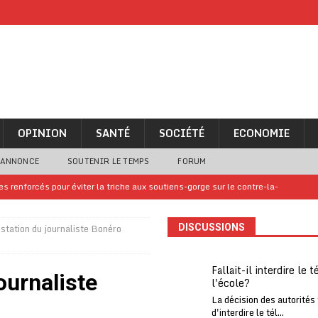
OPINION
SANTÉ
SOCIÉTÉ
ECONOMIE
 ANNONCE
SOUTENIR LE TEMPS
FORUM
 renforcés pour éviter la triche aux soutiens-gorge sur le contre-la-
estation du journaliste Bonéro
DISCUSSIONS
iam confirme sa présence à la fête nationale
A LA UNE
uelques jours de congés en Grèce
A LA UNE
Fallait-il interdire le 
ournaliste
l'école?
n billet de loterie gagnant que son propriétaire avait envoyé à un proche
La décision des autorités
d'interdire le tél...