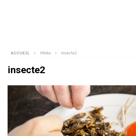
[ 02/08/2026 ]
Distribution des moustiquaires : La z
[ 02/08/2026 ]
La Confédération Africaine de Footbal
[ 01/08/2026 ]
Quatre candidats à la succession d’In
[ 01/08/2026 ]
Bénin : Romuald Wadagni reçoit le mil
[ 31/07/2026 ]
Niger : le FMI débloque une bouffée d
ACCUEIL
Média
insecte2
[ 31/07/2026 ]
Franco Baresi, légendaire défenseur de
insecte2
[ 31/07/2026 ]
Benjamin Mendy a vendu aux enchères
[ 31/07/2026 ]
Bénin : les membres du Sénat install
[ 31/07/2026 ]
Projet d’investisseurs à la Fifa: l’U
BUSINESS
[ 30/07/2026 ]
Mali : au moins 19 soldats exécutés,
[ 05/08/2026 ]
Hervé Renard devient sélectionneur d