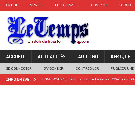
LA UNE
NEWS
LE JOURNAL
CONTACT
FORUM
ACCUEIL
ACTUALITÉS
AU TOGO
AFRIQUE
SE CONNECTER
S’ABONNER
CONTRIBUER
PUBLIER UNE
[ 05/08/2026 ]
Tour de France Femmes 2026 : contrôles
INFO BRÈVE:
montre
GENRE
[ 05/08/2026 ]
Côte d’Ivoire : le PDCI de Tidjane Th
[ 02/08/2026 ]
Guinée : Mamadi Doumbouya s’offre q
[ 02/08/2026 ]
Une factrice arrêtée après avoir volé u
GENRE