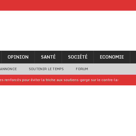
OPINION
SANTÉ
SOCIÉTÉ
ECONOMIE
 ANNONCE
SOUTENIR LE TEMPS
FORUM
 renforcés pour éviter la triche aux soutiens-gorge sur le contre-la-
iam confirme sa présence à la fête nationale
A LA UNE
uelques jours de congés en Grèce
A LA UNE
n billet de loterie gagnant que son propriétaire avait envoyé à un proche