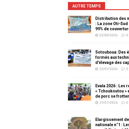
AUTRE TEMPS
Distribution des
: La zone Oti-Sud
99% de couvertur
02/08/2026
0
Sotouboua: Des é
formés aux techn
d’élevage des ca
23/07/2026
0
Evala 2026 : Les 
« Tchoukoutou » e
de porc se frotte
19/07/2026
0
Elargissement de
nationale n°1 : L