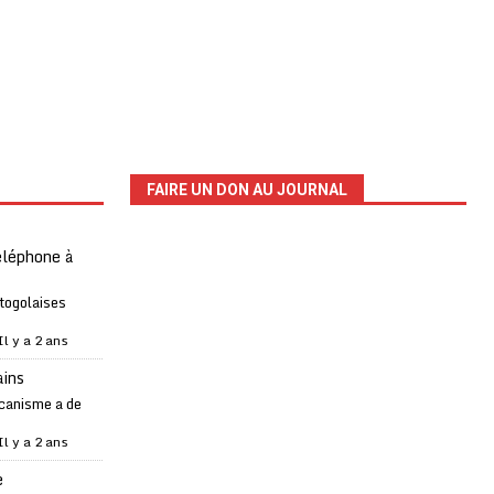
FAIRE UN DON AU JOURNAL
téléphone à
 togolaises
Il y a 2 ans
ains
canisme a de
Il y a 2 ans
e