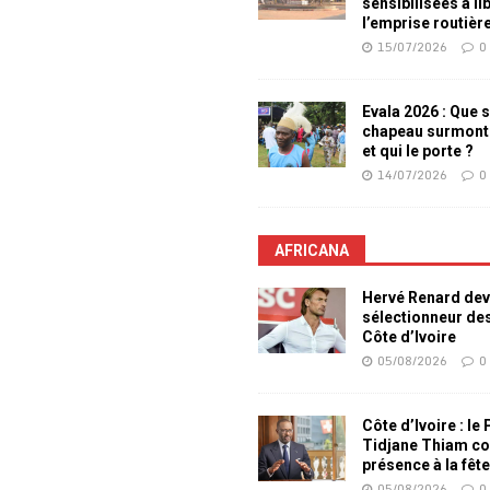
sensibilisées à li
l’emprise routièr
15/07/2026
0
Evala 2026 : Que s
chapeau surmont
et qui le porte ?
14/07/2026
0
AFRICANA
Hervé Renard dev
sélectionneur de
Côte d’Ivoire
05/08/2026
0
Côte d’Ivoire : le
Tidjane Thiam co
présence à la fêt
05/08/2026
0