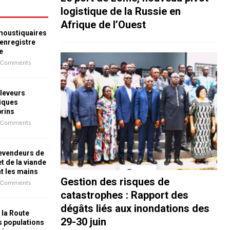
logistique de la Russie en
Afrique de l’Ouest
 moustiquaires
 enregistre
e
 Comments
leveurs
iques
prins
 Comments
revendeurs de
t de la viande
nt les mains
Gestion des risques de
 Comments
catastrophes : Rapport des
dégâts liés aux inondations des
 la Route
29-30 juin
es populations