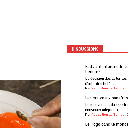
one Oti-Sud enregistre 99% de couverture
A LA UNE
l (CAF) à contre-courant
COOPÉRATION
fantino à la tête de la FIFA
A LA UNE
liardaire Aliko Dangote
A LA UNE
’oxygène financière
ECONOMIE
DISCUSSIONS
 l’Italie et de l’AC Milan, est mort à 66 ans
A LA UNE
 son trophée de la Coupe du monde
MONDE
Fallait-il interdire le 
l'école?
és
A LA UNE
La décision des autorités
EFA menace à «l’unanimité» d’un boycott des Coupes du monde
d'interdire le tél...
Par
Rédaction Le Temps
,
Les nouveaux panafric
 Amnesty International exige une enquête
A LA UNE
Le mouvement du panafri
nouveaux adeptes. Q...
es Eléphants de Côte d’Ivoire
A LA UNE
Par
Rédaction Le Temps
,
Le Togo dans le mond