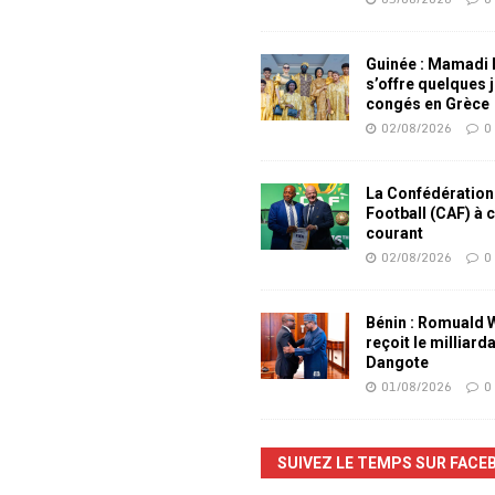
Guinée : Mamadi
s’offre quelques 
congés en Grèce
02/08/2026
0
La Confédération
Football (CAF) à 
courant
02/08/2026
0
Bénin : Romuald
reçoit le milliard
Dangote
01/08/2026
0
SUIVEZ LE TEMPS SUR FACE