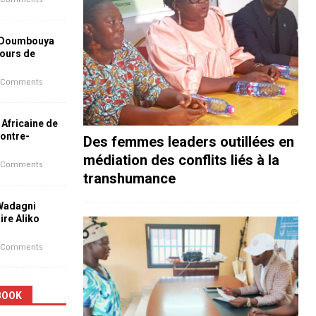
 Doumbouya
jours de
 Comments
 Africaine de
contre-
Des femmes leaders outillées en
médiation des conflits liés à la
 Comments
transhumance
 Wadagni
aire Aliko
 Comments
BOOK