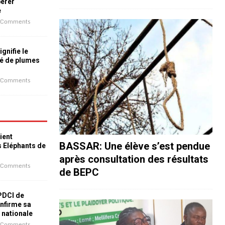
bérer
e
 Comments
ignifie le
é de plumes
 Comments
ient
BASSAR: Une élève s’est pendue
s Eléphants de
après consultation des résultats
 Comments
de BEPC
 PDCI de
nfirme sa
e nationale
 Comments