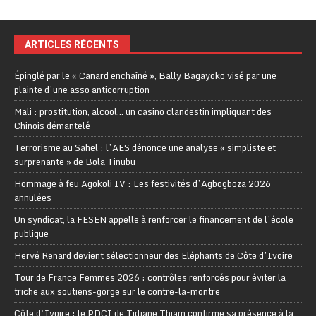
ARTICLES RÉCENTS
Épinglé par le « Canard enchaîné », Bally Bagayoko visé par une
plainte d’une asso anticorruption
Mali : prostitution, alcool… un casino clandestin impliquant des
Chinois démantelé
Terrorisme au Sahel : l’AES dénonce une analyse « simpliste et
surprenante » de Bola Tinubu
Hommage à feu Agokoli IV : Les festivités d’Agbogboza 2026
annulées
Un syndicat, la FESEN appelle à renforcer le financement de l’école
publique
Hervé Renard devient sélectionneur des Eléphants de Côte d’Ivoire
Tour de France Femmes 2026 : contrôles renforcés pour éviter la
triche aux soutiens-gorge sur le contre-la-montre
Côte d’Ivoire : le PDCI de Tidjane Thiam confirme sa présence à la