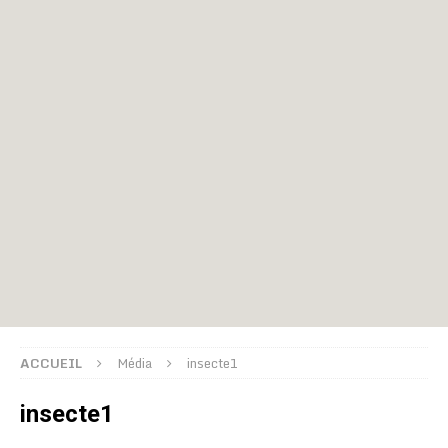
ACCUEIL
Média
insecte1
insecte1