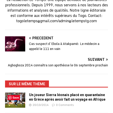
professionnels. Depuis 1999, nous servons à nos lecteurs des
informations et analyses de qualités. Notre ligne éditoriale
est conforme aux intérêts supérieurs du Togo. Contact:
togoletemps@gmail.com
/
admin@letempstg.com
PRÉCÉDENT
Cas suspect d’Ebola à Atakpamé: Le médecin a
appelé le 111 en vain
SUIVANT
Agbogboza 2014 connaîtra son apothéose le 06 septembre prochain
SUR LE MÊME THÈME
Un joueur Sierra léonais placé en quarantaine
Save
en Grèce après avoir fait un voyage en Afrique
20/10/2014
0 Comments