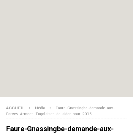
ACCUEIL
Média
Faure-Gnassingbe-demande-aux-
Forces-Armees-Togolaises-de-aider-pour-2015
Faure-Gnassingbe-demande-aux-