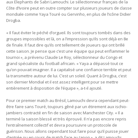
aux Elephants de Sabri Lamouchi. Le sélectionneur français de la
Côte d’Ivoire peut en outre compter sur plusieurs joueurs de classe
mondiale comme Yaya Touré ou Gervinho, en plus de l’icône Didier
Drogba.
« Il faut éviter le péché d’orgueil. Ils sont toujours tombés dans des
groupes impossibles et là, on a l’impression qu’ils sont déjà en 8e
de finale. Il faut dire qu’ils ont tellement de joueurs qui ont brillé
cette saison. Je pense que c’est une équipe qui peut enflammer le
tournoi », a prévenu Claude Le Roy, sélectionneur du Congo et
grand spécialiste du football africain. « Yaya a dépassé tout ce
qu’on pouvait imaginer. Il a capitalisé une confiance terrible et peut
la transmettre autour de lui. C’est un soleil. Quant à Drogba, c’est
son dernier Mondial et il est assez intelligent pour se mettre
entièrement à disposition de l’équipe », a-t-il ajouté.
Pour ce premier match au Brésil, Lamouchi devra cependant peut-
être faire sans Touré, toujours gêné par un étirement aux ischio-
jambiers contracté en fin de saison avec Manchester City. « Il a
terminé la saison blessé et très éprouvé. Il n’a pas encore repris
l’entraînement collectif et devra poursuivre un protocole de
guérison. Nous allons cependant tout faire pour qu’il puisse jouer
d’entrée ou en cours de match face au Japon », a dit Lamouchi.