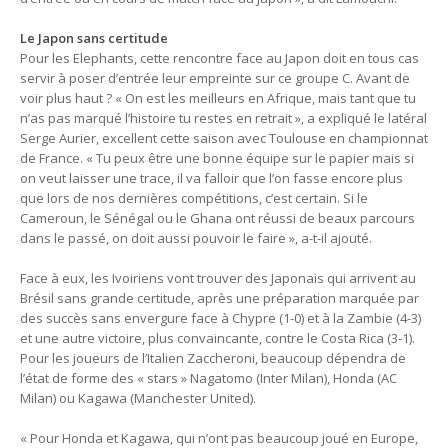
Le Japon sans certitude
Pour les Elephants, cette rencontre face au Japon doit en tous cas
servir à poser d’entrée leur empreinte sur ce groupe C. Avant de
voir plus haut ? « On est les meilleurs en Afrique, mais tant que tu
n’as pas marqué l’histoire tu restes en retrait », a expliqué le latéral
Serge Aurier, excellent cette saison avec Toulouse en championnat
de France. « Tu peux être une bonne équipe sur le papier mais si
on veut laisser une trace, il va falloir que l’on fasse encore plus
que lors de nos dernières compétitions, c’est certain. Si le
Cameroun, le Sénégal ou le Ghana ont réussi de beaux parcours
dans le passé, on doit aussi pouvoir le faire », a-t-il ajouté.
Face à eux, les Ivoiriens vont trouver des Japonais qui arrivent au
Brésil sans grande certitude, après une préparation marquée par
des succès sans envergure face à Chypre (1-0) et à la Zambie (4-3)
et une autre victoire, plus convaincante, contre le Costa Rica (3-1).
Pour les joueurs de l’Italien Zaccheroni, beaucoup dépendra de
l’état de forme des « stars » Nagatomo (Inter Milan), Honda (AC
Milan) ou Kagawa (Manchester United).
« Pour Honda et Kagawa, qui n’ont pas beaucoup joué en Europe,