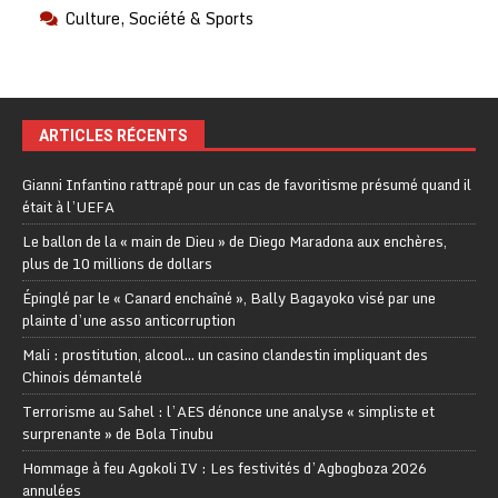
Culture, Société & Sports
ARTICLES RÉCENTS
Gianni Infantino rattrapé pour un cas de favoritisme présumé quand il
était à l’UEFA
Le ballon de la « main de Dieu » de Diego Maradona aux enchères,
plus de 10 millions de dollars
Épinglé par le « Canard enchaîné », Bally Bagayoko visé par une
plainte d’une asso anticorruption
Mali : prostitution, alcool… un casino clandestin impliquant des
Chinois démantelé
Terrorisme au Sahel : l’AES dénonce une analyse « simpliste et
surprenante » de Bola Tinubu
Hommage à feu Agokoli IV : Les festivités d’Agbogboza 2026
annulées