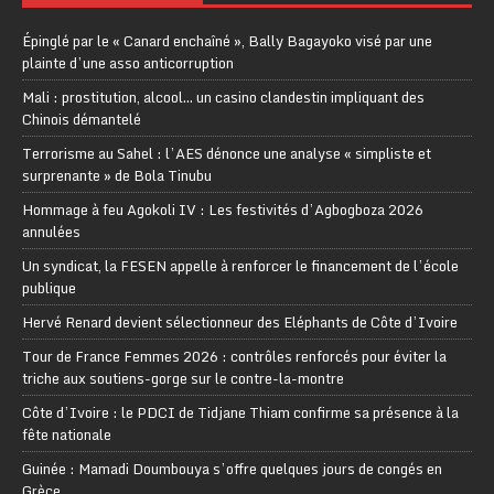
Épinglé par le « Canard enchaîné », Bally Bagayoko visé par une
plainte d’une asso anticorruption
Mali : prostitution, alcool… un casino clandestin impliquant des
Chinois démantelé
Terrorisme au Sahel : l’AES dénonce une analyse « simpliste et
surprenante » de Bola Tinubu
Hommage à feu Agokoli IV : Les festivités d’Agbogboza 2026
annulées
Un syndicat, la FESEN appelle à renforcer le financement de l’école
publique
Hervé Renard devient sélectionneur des Eléphants de Côte d’Ivoire
Tour de France Femmes 2026 : contrôles renforcés pour éviter la
triche aux soutiens-gorge sur le contre-la-montre
Côte d’Ivoire : le PDCI de Tidjane Thiam confirme sa présence à la
fête nationale
Guinée : Mamadi Doumbouya s’offre quelques jours de congés en
Grèce