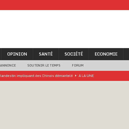
OPINION
SANTÉ
SOCIÉTÉ
ECONOMIE
 ANNONCE
SOUTENIR LE TEMPS
FORUM
o clandestin impliquant des Chinois démantelé
A LA UNE
ne analyse « simpliste et surprenante » de Bola Tinubu
A LA UNE
ivités d’Agbogboza 2026 annulées
A LA UNE
rcer le financement de l’école publique
A LA UNE
es Eléphants de Côte d’Ivoire
A LA UNE
 renforcés pour éviter la triche aux soutiens-gorge sur le contre-la-