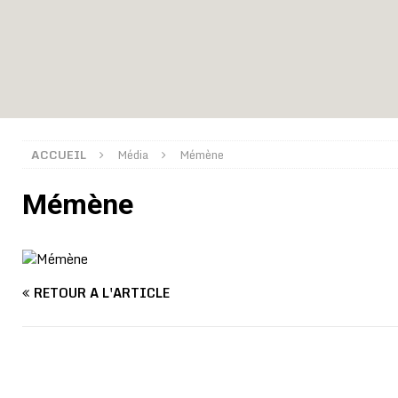
montre
GENRE
[ 05/08/2026 ]
Côte d’Ivoire : le PDCI de Tidjane Th
[ 02/08/2026 ]
Guinée : Mamadi Doumbouya s’offre q
[ 02/08/2026 ]
Une factrice arrêtée après avoir volé u
GENRE
ACCUEIL
Média
Mémène
[ 02/08/2026 ]
Distribution des moustiquaires : La z
Mémène
[ 02/08/2026 ]
La Confédération Africaine de Footbal
[ 01/08/2026 ]
Quatre candidats à la succession d’In
[ 01/08/2026 ]
Bénin : Romuald Wadagni reçoit le mil
[ 31/07/2026 ]
Niger : le FMI débloque une bouffée d
RETOUR À L'ARTICLE
[ 08/08/2026 ]
Épinglé par le « Canard enchaîné », Ba
GOUVERNANCE