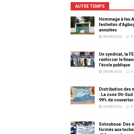
AUTRE TEMPS
Hommage à feu Ag
festivités d’Agb
annulées
08/08/2026
0
Un syndicat, la F
renforcer le fina
l’école publique
08/08/2026
0
Distribution des
: La zone Oti-Sud
99% de couvertur
02/08/2026
0
Sotouboua: Des é
formés aux techn