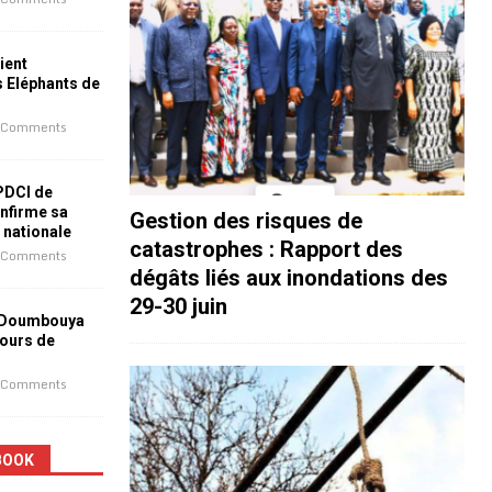
ient
s Eléphants de
 Comments
 PDCI de
nfirme sa
Gestion des risques de
e nationale
catastrophes : Rapport des
 Comments
dégâts liés aux inondations des
29-30 juin
 Doumbouya
jours de
 Comments
BOOK