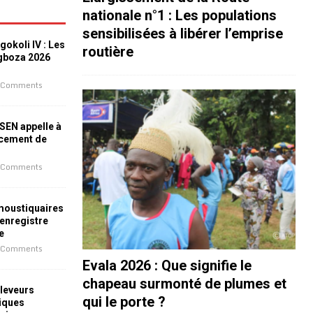
nationale n°1 : Les populations
sensibilisées à libérer l’emprise
okoli IV : Les
routière
ogboza 2026
 Comments
ESEN appelle à
ncement de
 Comments
 moustiquaires
 enregistre
e
 Comments
Evala 2026 : Que signifie le
chapeau surmonté de plumes et
leveurs
qui le porte ?
iques