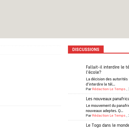
iam confirme sa présence à la fête nationale
A LA UNE
uelques jours de congés en Grèce
A LA UNE
n billet de loterie gagnant que son propriétaire avait envoyé à un proche
DISCUSSIONS
one Oti-Sud enregistre 99% de couverture
A LA UNE
l (CAF) à contre-courant
COOPÉRATION
Fallait-il interdire le 
l'école?
fantino à la tête de la FIFA
A LA UNE
La décision des autorités
liardaire Aliko Dangote
A LA UNE
d'interdire le tél...
Par
Rédaction Le Temps
,
’oxygène financière
ECONOMIE
Les nouveaux panafric
lly Bagayoko visé par une plainte d’une asso anticorruption
Le mouvement du panafri
nouveaux adeptes. Q...
Par
Rédaction Le Temps
,
Le Togo dans le mond