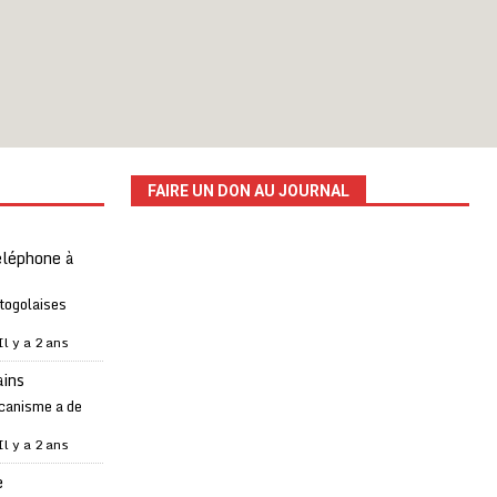
FAIRE UN DON AU JOURNAL
téléphone à
 togolaises
Il y a 2 ans
ains
canisme a de
Il y a 2 ans
e