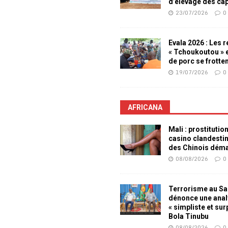
d’élevage des ca
23/07/2026
0
Evala 2026 : Les 
« Tchoukoutou » e
de porc se frotte
19/07/2026
0
AFRICANA
Mali : prostitutio
casino clandesti
des Chinois dém
08/08/2026
0
Terrorisme au Sah
dénonce une ana
« simpliste et su
Bola Tinubu
08/08/2026
0