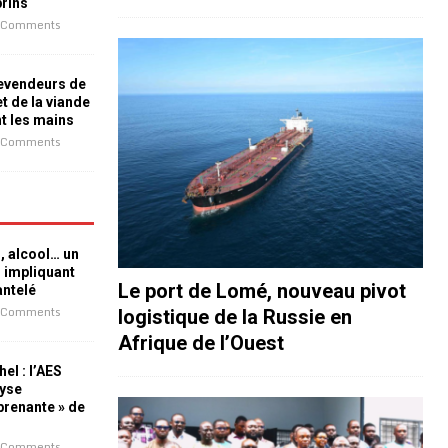
prins
 Comments
revendeurs de
t de la viande
nt les mains
 Comments
n, alcool… un
n impliquant
Le port de Lomé, nouveau pivot
antelé
 Comments
logistique de la Russie en
Afrique de l’Ouest
el : l’AES
lyse
rprenante » de
 Comments