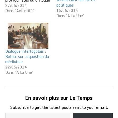
protagonistes du dialogue
politiques
politique de parvenir à un
27/05/2014
16/05/2014
accord qui prend en
Dans "Actualité"
Dans "A La Une"
compte "l’intérêt
supérieur de la nation".
L’AITAE veut surtout un
accord sur un" scrutin
uninominal à deux tour, la
limitation du mandat
présidentiel, et la réforme
Dialogue intertogolais :
de…
Retour sur la question du
médiateur
22/05/2014
Dans "A La Une"
En savoir plus sur Le Temps
Subscribe to get the latest posts sent to your email.