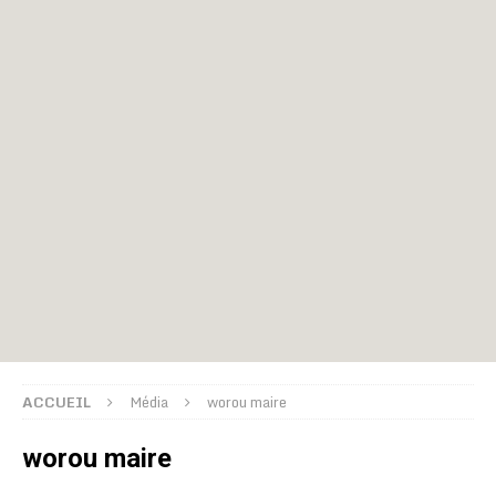
ACCUEIL
Média
worou maire
worou maire