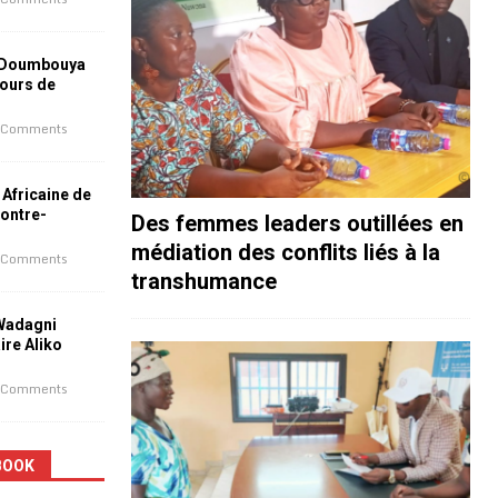
 Doumbouya
jours de
 Comments
 Africaine de
contre-
Des femmes leaders outillées en
médiation des conflits liés à la
 Comments
transhumance
 Wadagni
aire Aliko
 Comments
BOOK