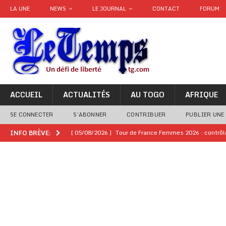
LA UNE
NEWS
LE JOURNAL
CONTACT
FORUM
ACCUEIL
ACTUALITÉS
AU TOGO
AFRIQUE
SE CONNECTER
S’ABONNER
CONTRIBUER
PUBLIER UNE
[ 05/08/2026 ]
Tour de France Femmes 2026 : contrôles
INFO BRÈVE:
montre
GENRE
[ 05/08/2026 ]
Côte d’Ivoire : le PDCI de Tidjane Th
[ 02/08/2026 ]
Guinée : Mamadi Doumbouya s’offre q
[ 02/08/2026 ]
Une factrice arrêtée après avoir volé u
GENRE