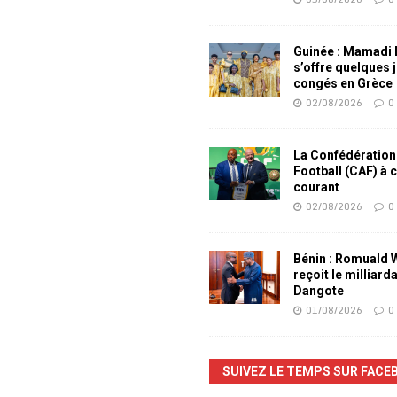
Guinée : Mamadi
s’offre quelques 
congés en Grèce
02/08/2026
0
La Confédération
Football (CAF) à 
courant
02/08/2026
0
Bénin : Romuald
reçoit le milliard
Dangote
01/08/2026
0
SUIVEZ LE TEMPS SUR FACE