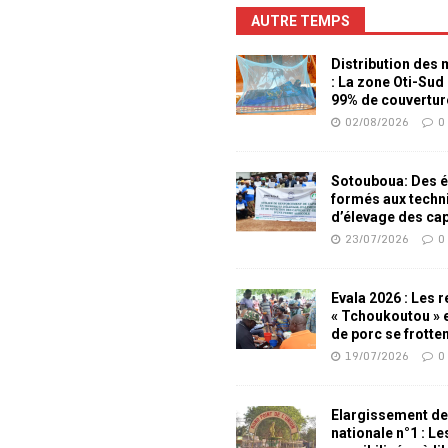
AUTRE TEMPS
Distribution des
: La zone Oti-Sud
99% de couvertur
02/08/2026
0
Sotouboua: Des é
formés aux techn
d’élevage des ca
23/07/2026
0
Evala 2026 : Les 
« Tchoukoutou » e
de porc se frotte
19/07/2026
0
Elargissement de
nationale n°1 : L