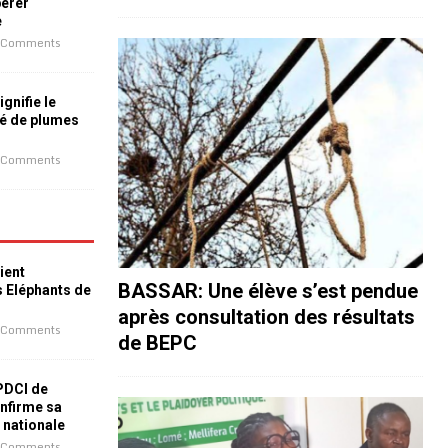
bérer
e
 Comments
ignifie le
é de plumes
 Comments
ient
BASSAR: Une élève s’est pendue
s Eléphants de
après consultation des résultats
 Comments
de BEPC
 PDCI de
nfirme sa
e nationale
 Comments