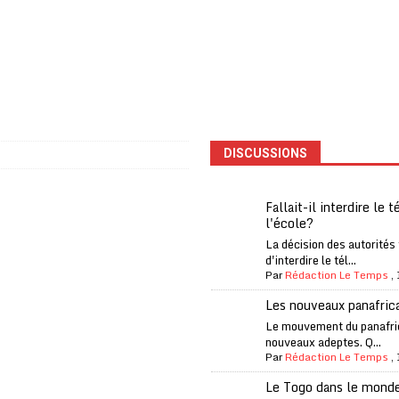
one Oti-Sud enregistre 99% de couverture
A LA UNE
l (CAF) à contre-courant
COOPÉRATION
fantino à la tête de la FIFA
A LA UNE
liardaire Aliko Dangote
A LA UNE
’oxygène financière
ECONOMIE
DISCUSSIONS
 l’Italie et de l’AC Milan, est mort à 66 ans
A LA UNE
 son trophée de la Coupe du monde
MONDE
Fallait-il interdire le 
l'école?
és
A LA UNE
La décision des autorités
EFA menace à «l’unanimité» d’un boycott des Coupes du monde
d'interdire le tél...
Par
Rédaction Le Temps
,
Les nouveaux panafric
 Amnesty International exige une enquête
A LA UNE
Le mouvement du panafri
nouveaux adeptes. Q...
es Eléphants de Côte d’Ivoire
A LA UNE
Par
Rédaction Le Temps
,
Le Togo dans le mond