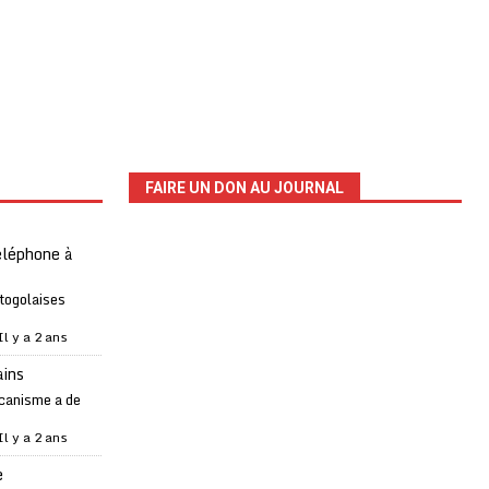
FAIRE UN DON AU JOURNAL
téléphone à
 togolaises
Il y a 2 ans
ains
canisme a de
Il y a 2 ans
e