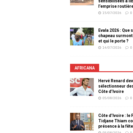
sensibilisées à li
l’emprise routièr
15/07/2026
0
Evala 2026 : Que s
chapeau surmont
et qui le porte ?
14/07/2026
0
AFRICANA
Hervé Renard dev
sélectionneur de
Côte d’Ivoire
05/08/2026
0
Côte d’Ivoire : le
Tidjane Thiam co
présence à la fêt
05/08/2026
0