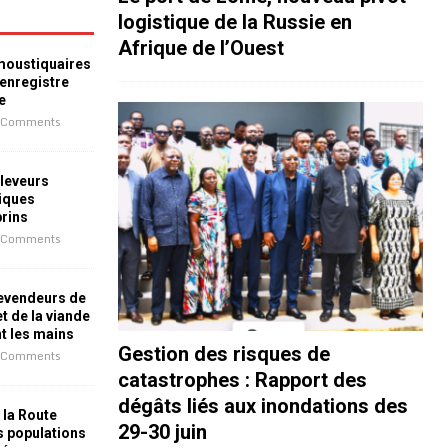
logistique de la Russie en
Afrique de l’Ouest
 moustiquaires
 enregistre
e
 Comments
leveurs
iques
prins
 Comments
revendeurs de
t de la viande
nt les mains
Gestion des risques de
 Comments
catastrophes : Rapport des
dégâts liés aux inondations des
 la Route
29-30 juin
es populations