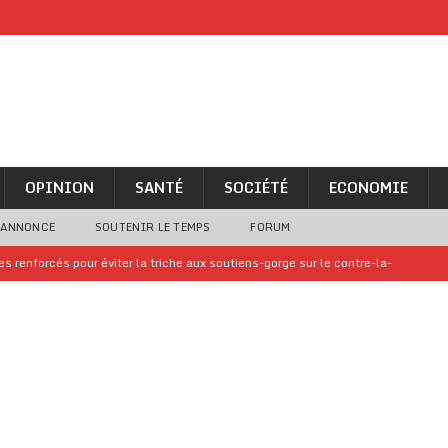
OPINION
SANTÉ
SOCIÉTÉ
ECONOMIE
 ANNONCE
SOUTENIR LE TEMPS
FORUM
 renforcés pour éviter la triche aux soutiens-gorge sur le contre-la-
iam confirme sa présence à la fête nationale
A LA UNE
uelques jours de congés en Grèce
A LA UNE
n billet de loterie gagnant que son propriétaire avait envoyé à un proche