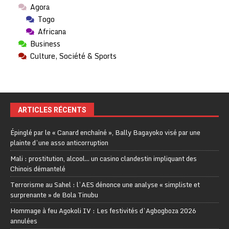
Agora
Togo
Africana
Business
Culture, Société & Sports
ARTICLES RÉCENTS
Épinglé par le « Canard enchaîné », Bally Bagayoko visé par une
plainte d’une asso anticorruption
Mali : prostitution, alcool… un casino clandestin impliquant des
Chinois démantelé
Terrorisme au Sahel : l’AES dénonce une analyse « simpliste et
surprenante » de Bola Tinubu
Hommage à feu Agokoli IV : Les festivités d’Agbogboza 2026
annulées