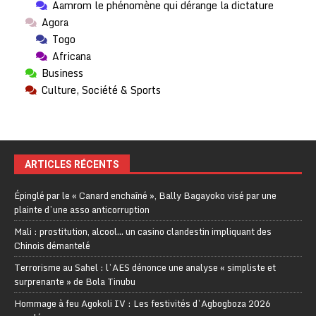
Aamrom le phénomène qui dérange la dictature
Agora
Togo
Africana
Business
Culture, Société & Sports
ARTICLES RÉCENTS
Épinglé par le « Canard enchaîné », Bally Bagayoko visé par une
plainte d’une asso anticorruption
Mali : prostitution, alcool… un casino clandestin impliquant des
Chinois démantelé
Terrorisme au Sahel : l’AES dénonce une analyse « simpliste et
surprenante » de Bola Tinubu
Hommage à feu Agokoli IV : Les festivités d’Agbogboza 2026