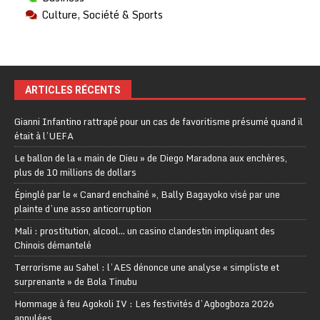
Culture, Société & Sports
ARTICLES RÉCENTS
Gianni Infantino rattrapé pour un cas de favoritisme présumé quand il
était à l’UEFA
Le ballon de la « main de Dieu » de Diego Maradona aux enchères,
plus de 10 millions de dollars
Épinglé par le « Canard enchaîné », Bally Bagayoko visé par une
plainte d’une asso anticorruption
Mali : prostitution, alcool… un casino clandestin impliquant des
Chinois démantelé
Terrorisme au Sahel : l’AES dénonce une analyse « simpliste et
surprenante » de Bola Tinubu
Hommage à feu Agokoli IV : Les festivités d’Agbogboza 2026
annulées