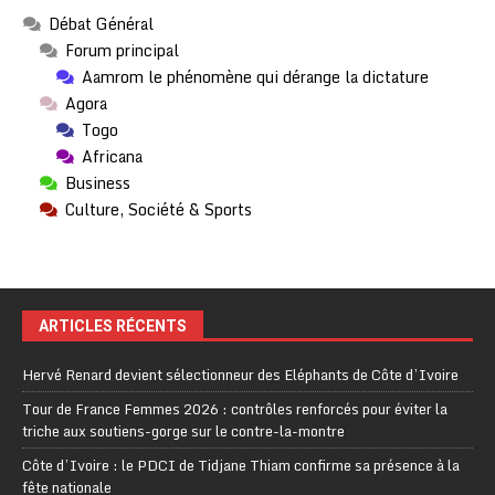
Débat Général
Forum principal
Aamrom le phénomène qui dérange la dictature
Agora
Togo
Africana
Business
Culture, Société & Sports
ARTICLES RÉCENTS
Hervé Renard devient sélectionneur des Eléphants de Côte d’Ivoire
Tour de France Femmes 2026 : contrôles renforcés pour éviter la
triche aux soutiens-gorge sur le contre-la-montre
Côte d’Ivoire : le PDCI de Tidjane Thiam confirme sa présence à la
fête nationale