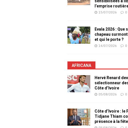
sensibilisées à li
l’emprise routièr
15/07/2026
0
Evala 2026 : Que s
chapeau surmont
et qui le porte ?
14/07/2026
0
AFRICANA
Hervé Renard dev
sélectionneur de
Côte d’Ivoire
05/08/2026
0
Côte d’Ivoire : le
Tidjane Thiam co
présence à la fêt
05/08/2026
0