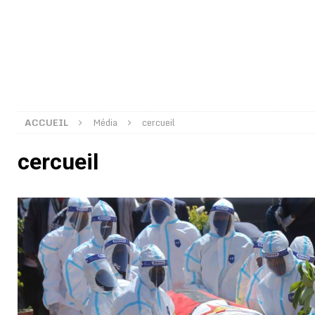
[ 02/08/2026 ]
Distribution des moustiquaires : La z
[ 02/08/2026 ]
La Confédération Africaine de Footbal
[ 01/08/2026 ]
Quatre candidats à la succession d’In
[ 01/08/2026 ]
Bénin : Romuald Wadagni reçoit le mil
[ 31/07/2026 ]
Niger : le FMI débloque une bouffée d
ACCUEIL
Média
cercueil
[ 31/07/2026 ]
Franco Baresi, légendaire défenseur de
cercueil
[ 31/07/2026 ]
Benjamin Mendy a vendu aux enchères
[ 31/07/2026 ]
Bénin : les membres du Sénat install
[ 31/07/2026 ]
Projet d’investisseurs à la Fifa: l’U
BUSINESS
[ 30/07/2026 ]
Mali : au moins 19 soldats exécutés,
[ 05/08/2026 ]
Hervé Renard devient sélectionneur d