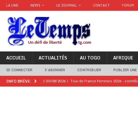
LA UNE
NEWS
LE JOURNAL
CONTACT
FORUM
ACCUEIL
ACTUALITÉS
AU TOGO
AFRIQUE
SE CONNECTER
S’ABONNER
CONTRIBUER
PUBLIER UNE
[ 05/08/2026 ]
Tour de France Femmes 2026 : contrôles
INFO BRÈVE:
montre
GENRE
[ 05/08/2026 ]
Côte d’Ivoire : le PDCI de Tidjane Th
[ 02/08/2026 ]
Guinée : Mamadi Doumbouya s’offre q
[ 02/08/2026 ]
Une factrice arrêtée après avoir volé u
GENRE