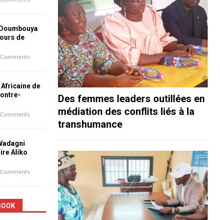
 Doumbouya
jours de
 Comments
 Africaine de
contre-
Des femmes leaders outillées en
médiation des conflits liés à la
 Comments
transhumance
 Wadagni
aire Aliko
 Comments
BOOK