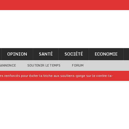
OPINION
SANTÉ
SOCIÉTÉ
ECONOMIE
 ANNONCE
SOUTENIR LE TEMPS
FORUM
 renforcés pour éviter la triche aux soutiens-gorge sur le contre-la-
iam confirme sa présence à la fête nationale
A LA UNE
uelques jours de congés en Grèce
A LA UNE
n billet de loterie gagnant que son propriétaire avait envoyé à un proche