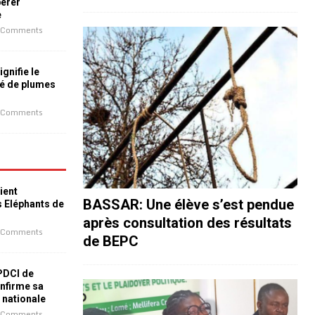
bérer
e
 Comments
ignifie le
é de plumes
 Comments
ient
BASSAR: Une élève s’est pendue
s Eléphants de
après consultation des résultats
 Comments
de BEPC
 PDCI de
nfirme sa
e nationale
 Comments