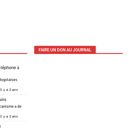
FAIRE UN DON AU JOURNAL
téléphone à
 togolaises
Il y a 2 ans
ains
canisme a de
Il y a 2 ans
e