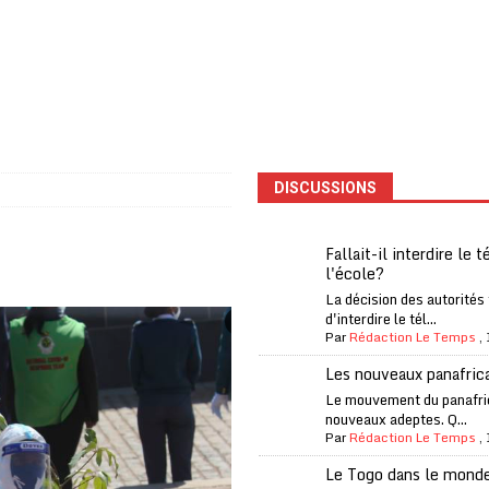
one Oti-Sud enregistre 99% de couverture
A LA UNE
l (CAF) à contre-courant
COOPÉRATION
fantino à la tête de la FIFA
A LA UNE
liardaire Aliko Dangote
A LA UNE
’oxygène financière
ECONOMIE
DISCUSSIONS
 l’Italie et de l’AC Milan, est mort à 66 ans
A LA UNE
 son trophée de la Coupe du monde
MONDE
Fallait-il interdire le 
l'école?
és
A LA UNE
La décision des autorités
EFA menace à «l’unanimité» d’un boycott des Coupes du monde
d'interdire le tél...
Par
Rédaction Le Temps
,
Les nouveaux panafric
 Amnesty International exige une enquête
A LA UNE
Le mouvement du panafri
nouveaux adeptes. Q...
es Eléphants de Côte d’Ivoire
A LA UNE
Par
Rédaction Le Temps
,
Le Togo dans le mond