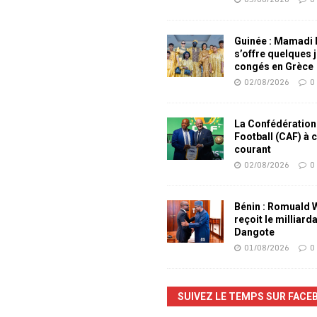
Guinée : Mamadi
s’offre quelques 
congés en Grèce
02/08/2026
0
La Confédération
Football (CAF) à 
courant
02/08/2026
0
Bénin : Romuald
reçoit le milliard
Dangote
01/08/2026
0
SUIVEZ LE TEMPS SUR FACE