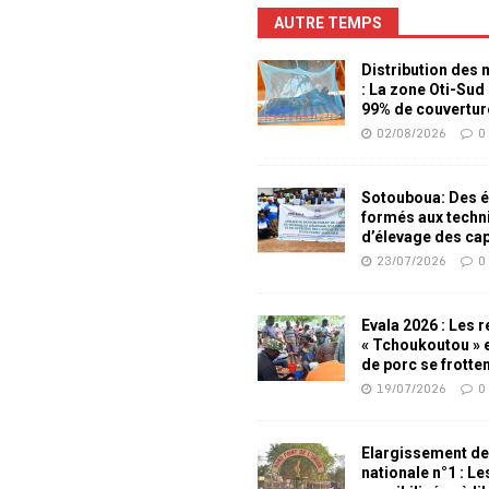
AUTRE TEMPS
Distribution des
: La zone Oti-Sud
99% de couvertur
02/08/2026
0
Sotouboua: Des é
formés aux techn
d’élevage des ca
23/07/2026
0
Evala 2026 : Les 
« Tchoukoutou » e
de porc se frotte
19/07/2026
0
Elargissement de
nationale n°1 : L