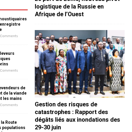
logistique de la Russie en
Afrique de l’Ouest
 moustiquaires
 enregistre
e
 Comments
leveurs
iques
prins
 Comments
revendeurs de
t de la viande
nt les mains
Gestion des risques de
 Comments
catastrophes : Rapport des
dégâts liés aux inondations des
 la Route
29-30 juin
es populations