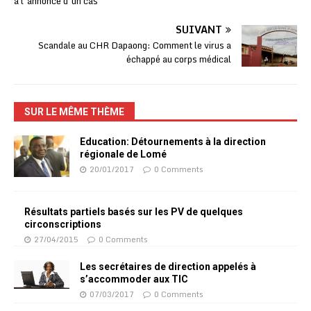
à l’annonce d’un cas
SUIVANT
Scandale au CHR Dapaong: Comment le virus a
échappé au corps médical
SUR LE MÊME THÈME
Education: Détournements à la direction
régionale de Lomé
20/01/2017
0 Comments
Résultats partiels basés sur les PV de quelques
circonscriptions
27/04/2015
0 Comments
Les secrétaires de direction appelés à
s’accommoder aux TIC
07/03/2017
0 Comments