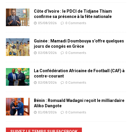
Côte d’Ivoire : le PDCI de Tidjane Thiam
confirme sa présence à la fête nationale
05/08/2026
0 Comments
Guinée : Mamadi Doumbouya s’offre quelques
jours de congés en Grèce
02/08/2026
0 Comments
La Confédération Africaine de Football (CAF) à
contre-courant
02/08/2026
0 Comments
Bénin : Romuald Wadagni reçoit le milliardaire
Aliko Dangote
01/08/2026
0 Comments
SUIVEZ LE TEMPS SUR FACEBOOK