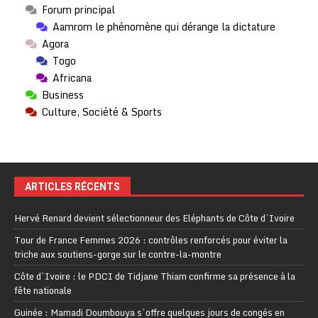
Forum principal
Aamrom le phénomène qui dérange la dictature
Agora
Togo
Africana
Business
Culture, Société & Sports
ARTICLES RÉCENTS
Hervé Renard devient sélectionneur des Eléphants de Côte d’Ivoire
Tour de France Femmes 2026 : contrôles renforcés pour éviter la
triche aux soutiens-gorge sur le contre-la-montre
Côte d’Ivoire : le PDCI de Tidjane Thiam confirme sa présence à la
fête nationale
Guinée : Mamadi Doumbouya s’offre quelques jours de congés en