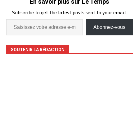
En savoir plus sur Le Temps
le Lieutenant Sondou
Mamguiloubè, présentant
Subscribe to get the latest posts sent to your email.
un présumé voleur de
motos, le mode
opératoire est inique :…
Abonnez-vous
SOUTENIR LA RÉDACTION