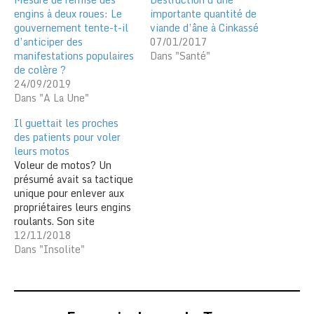
engins à deux roues: Le
importante quantité de
gouvernement tente-t-il
viande d’âne à Cinkassé
d’anticiper des
07/01/2017
manifestations populaires
Dans "Santé"
de colère ?
24/09/2019
Dans "A La Une"
Il guettait les proches
des patients pour voler
leurs motos
Voleur de motos? Un
présumé avait sa tactique
unique pour enlever aux
propriétaires leurs engins
roulants. Son site
d’opération : le Centre
12/11/2018
hospitalier ! Selon un
Dans "Insolite"
récit du Commandant de
la compagnie Savanes-
Nord/Cinkassé de la
Gendarmerie Nationale,