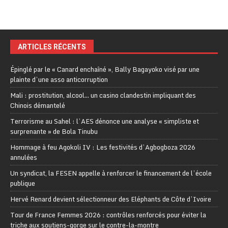
ARTICLES RÉCENTS
Épinglé par le « Canard enchaîné », Bally Bagayoko visé par une
plainte d’une asso anticorruption
Mali : prostitution, alcool… un casino clandestin impliquant des
Chinois démantelé
Terrorisme au Sahel : l’AES dénonce une analyse « simpliste et
surprenante » de Bola Tinubu
Hommage à feu Agokoli IV : Les festivités d’Agbogboza 2026
annulées
Un syndicat, la FESEN appelle à renforcer le financement de l’école
publique
Hervé Renard devient sélectionneur des Eléphants de Côte d’Ivoire
Tour de France Femmes 2026 : contrôles renforcés pour éviter la
triche aux soutiens-gorge sur le contre-la-montre