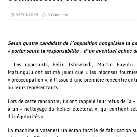
[ 02/08/2026 ]
Distribution des moustiquaires : La z
05/10/2018
0 Comments
[ 02/08/2026 ]
La Confédération Africaine de Footbal
[ 01/08/2026 ]
Quatre candidats à la succession d’In
[ 01/08/2026 ]
Bénin : Romuald Wadagni reçoit le mil
Selon quatre candidats de l’opposition congolaise la c
[ 31/07/2026 ]
Niger : le FMI débloque une bouffée d
« porter seule la responsabilité » d’un éventuel échec d
[ 31/07/2026 ]
Franco Baresi, légendaire défenseur de
Les opposants, Félix Tshisekedi, Martin Fayulu
[ 31/07/2026 ]
Benjamin Mendy a vendu aux enchères
Matungulu ont estimé jeudi que « les réponses fournie
[ 31/07/2026 ]
Bénin : les membres du Sénat install
« préoccupation », à l’issue d’une première rencontre ent
ou leurs représentants.
[ 31/07/2026 ]
Projet d’investisseurs à la Fifa: l’U
BUSINESS
Lors de cette rencontre, ils ont rappelé leur refus de la 
à un « nettoyage du fichier électoral », qui contient se
[ 30/07/2026 ]
Mali : au moins 19 soldats exécutés,
d’irrégularités ».
[ 05/08/2026 ]
Hervé Renard devient sélectionneur d
La machine à voter est un écran tactile de fabrication 