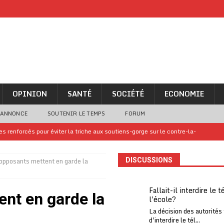
OPINION
SANTÉ
SOCIÉTÉ
ECONOMIE
 ANNONCE
SOUTENIR LE TEMPS
FORUM
 renforcés pour éviter la triche aux soutiens-gorge sur le contre-la-
opposants mettent en garde la
DISCUSSIONS
iam confirme sa présence à la fête nationale
A LA UNE
uelques jours de congés en Grèce
A LA UNE
Fallait-il interdire le 
nt en garde la
l'école?
n billet de loterie gagnant que son propriétaire avait envoyé à un proche
La décision des autorités
d'interdire le tél...