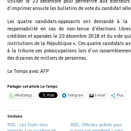
utiliser le 23 décembre pour permettre aux électeurs 
d’imprimer ensuite les bulletins de vote du candidat sél
Les quatre candidats-opposants ont demandé à la 
responsabilité en cas de non-tenue d’élections libres
crédibles et apaisées le 23 décembre 2018 et du vide qu
institutions de la République ». Ces quatre candidats a
à la tribune ces préoccupations lors d’un rassembleme
des dizaines de milliers de personnes.
Le Temps avec AFP
Partager cet article Le Temps:
WhatsApp
Telegram
E-mail
Plus
Similaire
RDC : Les Etats-Unis
RDC: Officiers arrêtés pour
opposés à un système de
n’avoir pas empêché Lucha