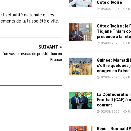
Côte d’Ivoire
05/08/2026
0
 l'actualité nationale et les
nements de la la société civile.
Côte d’Ivoire : le
Tidjane Thiam co
présence à la fêt
05/08/2026
0
SUIVANT
’un vaste réseau de prostitution en
France
Guinée : Mamadi
s’offre quelques 
congés en Grèce
02/08/2026
0
La Confédération
Football (CAF) à 
courant
02/08/2026
0
Bénin : Romuald