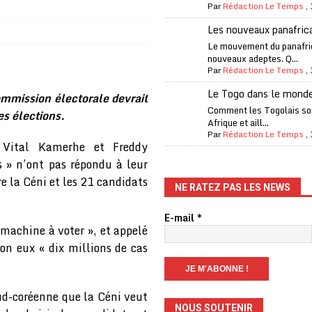
Par
Rédaction Le Temps
,
one Oti-Sud enregistre 99% de couverture
A LA UNE
Les nouveaux panafric
l (CAF) à contre-courant
COOPÉRATION
Le mouvement du panafri
nouveaux adeptes. Q...
fantino à la tête de la FIFA
A LA UNE
Par
Rédaction Le Temps
,
liardaire Aliko Dangote
A LA UNE
Le Togo dans le mond
ommission électorale devrait
’oxygène financière
ECONOMIE
Comment les Togolais son
es élections.
Afrique et aill...
 l’Italie et de l’AC Milan, est mort à 66 ans
A LA UNE
Par
Rédaction Le Temps
,
, Vital Kamerhe et Freddy
 son trophée de la Coupe du monde
MONDE
s » n’ont pas répondu à leur
és
A LA UNE
re la Céni et les 21 candidats
NE RATEZ PAS LES NEWS
EFA menace à «l’unanimité» d’un boycott des Coupes du monde
E-mail
*
« machine à voter », et appelé
lon eux « dix millions de cas
 Amnesty International exige une enquête
A LA UNE
es Eléphants de Côte d’Ivoire
A LA UNE
sud-coréenne que la Céni veut
NOUS SOUTENIR