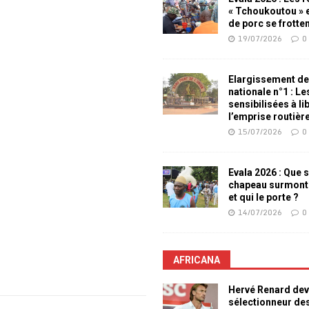
« Tchoukoutou » e
de porc se frotte
19/07/2026
0
Elargissement de
nationale n°1 : L
sensibilisées à li
l’emprise routièr
15/07/2026
0
Evala 2026 : Que s
chapeau surmont
et qui le porte ?
14/07/2026
0
AFRICANA
Hervé Renard dev
sélectionneur de