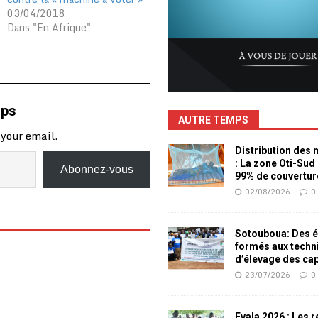
03/04/2018
Dans "En Afrique"
mps
AUTRE TEMPS
 your email.
Distribution des
: La zone Oti-Sud
Abonnez-vous
99% de couvertur
02/08/2026
0
Sotouboua: Des é
formés aux techn
d’élevage des ca
23/07/2026
0
Evala 2026 : Les 