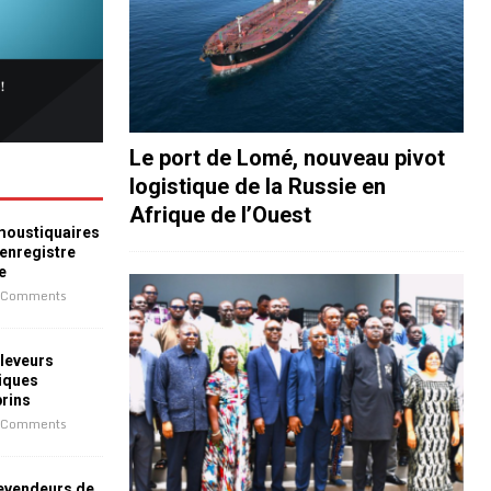
Le port de Lomé, nouveau pivot
logistique de la Russie en
Afrique de l’Ouest
 moustiquaires
 enregistre
e
 Comments
leveurs
iques
prins
 Comments
revendeurs de