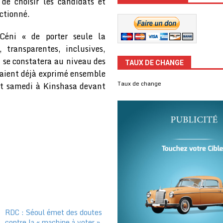
de choisir les candidats et
ectionné.
Céni « de porter seule la
, transparentes, inclusives,
i se constatera au niveau des
TAUX DE CHANGE
vaient déjà exprimé ensemble
Taux de change
nt samedi à Kinshasa devant
RDC : Séoul émet des doutes
contre la « machine à voter »