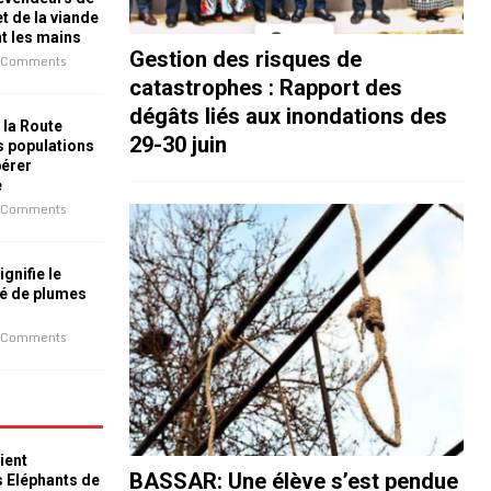
t de la viande
nt les mains
Gestion des risques de
 Comments
catastrophes : Rapport des
dégâts liés aux inondations des
 la Route
29-30 juin
es populations
bérer
e
 Comments
ignifie le
é de plumes
 Comments
ient
BASSAR: Une élève s’est pendue
s Eléphants de