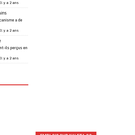
Il y a 2 ans
ains
canisme a de
Il y a 2 ans
e
t-ils perçus en
Il y a 2 ans