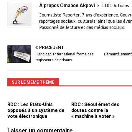
A propos Omaboe Akpovi
1101 Articles
Journaliste Reporter, 7 ans d'expérience. Couvre
reportages sociaux, culturels, ainsi que les évé
Passionné de lecture et des médias sociaux.
PRÉCÉDENT
Handicap International forme des
Démantèlement d
régisseurs de prisons
SUR LE MÊME THÈME
RDC : Les Etats-Unis
RDC : Séoul émet des
opposés à un système de
doutes contre la
vote électronique
« machine à voter »
Laisser un commentaire