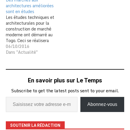
Diverses OSC travaillant
architectures améliorées
dans la salubrité, les CDQ,
sont en études
des femmes du grand
Les études techniques et
marché ont…
architecturales pour la
construction de marché
moderne ont démarré au
Togo. Ceci se réalisera
dans le cadre des «
06/10/2016
construction et
Dans "Actualité"
réhabilitation des
infrastructures
économiques prioritaires »
avec le ministère
En savoir plus sur Le Temps
allemand de la
coopération économique
Subscribe to get the latest posts sent to your email.
et du développement
(BMZ). Les villes de
Kpalimé, Tsévié et
Abonnez-vous
Sokodé seront…
SOUTENIR LA RÉDACTION