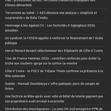
Mali : prostitution, alcool… un casino clandestin impliquant des
Chinois démantelé
Terrorisme au Sahel : l’AES dénonce une analyse « simpliste et
surprenante » de Bola Tinubu
Hommage à feu Agokoli IV : Les festivités d’Agbogboza 2026
annulées
Un syndicat, la FESEN appelle à renforcer le financement de l’école
publique
Hervé Renard devient sélectionneur des Eléphants de Côte d’Ivoire
Tour de France Femmes 2026 : contrôles renforcés pour éviter la
triche aux soutiens-gorge sur le contre-la-montre
Côte d’Ivoire : le PDCI de Tidjane Thiam confirme sa présence à la
fête nationale
Guinée : Mamadi Doumbouya s’offre quelques jours de congés en
Grèce
Une factrice arrêtée après avoir volé un billet de loterie gagnant que
son propriétaire avait envoyé à un proche
Distribution des moustiquaires : La zone Oti-Sud enregistre 99% de