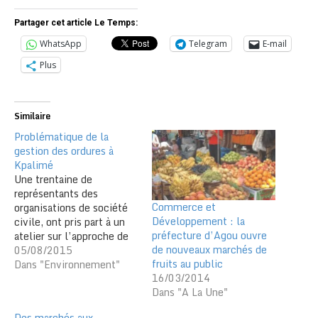
Partager cet article Le Temps:
WhatsApp
Telegram
E-mail
Plus
Similaire
Problématique de la
gestion des ordures à
Kpalimé
Une trentaine de
représentants des
Commerce et
organisations de société
Développement : la
civile, ont pris part à un
préfecture d’Agou ouvre
atelier sur l’approche de
de nouveaux marchés de
perception et de gestion
05/08/2015
fruits au public
des ordures dans les
Dans "Environnement"
16/03/2014
marchés, ménages et
Dans "A La Une"
place publique de la
commune de Kpalimé.
Des marchés aux