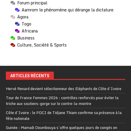
Forum principal
Aamrom le phénomène qui dérange la dictature
Agora
Togo
Africana
Business
Culture, Société & Sports
ARTICLES RÉCENTS
Hervé Renard devient sélectionneur des Eléphants de Côte d’Ivoire
Tour de France Femmes 2026 : contrôles renforcés pour éviter la
triche aux soutiens-gorge sur le contre-la-montre
Côte d’Ivoire : le PDCI de Tidjane Thiam confirme sa présence à la
fête nationale
Guinée : Mamadi Doumbouya s’offre quelques jours de congés en