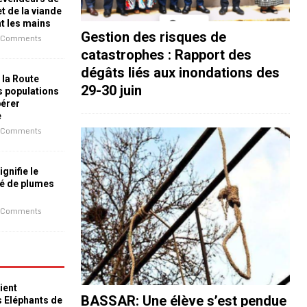
t de la viande
nt les mains
Gestion des risques de
 Comments
catastrophes : Rapport des
dégâts liés aux inondations des
 la Route
29-30 juin
es populations
bérer
e
 Comments
ignifie le
é de plumes
 Comments
ient
BASSAR: Une élève s’est pendue
s Eléphants de