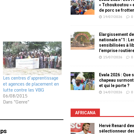
« Tchoukoutou » e
de porc se frotte
19/07/2026
0
Elargissement de
nationale n°1 : L
sensibilisées à li
l’emprise routièr
15/07/2026
0
Evala 2026 : Que s
Les centres d’apprentissage
chapeau surmont
et agences de placement en
et qui le porte ?
lutte contre les VBG
14/07/2026
0
06/08/2015
Dans "Genre"
AFRICANA
Hervé Renard dev
mps
sélectionneur de