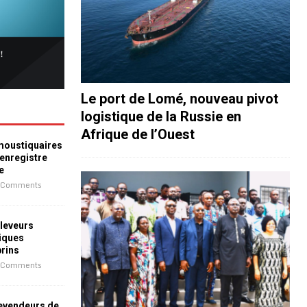
Le port de Lomé, nouveau pivot
logistique de la Russie en
Afrique de l’Ouest
 moustiquaires
 enregistre
e
 Comments
leveurs
iques
prins
 Comments
revendeurs de