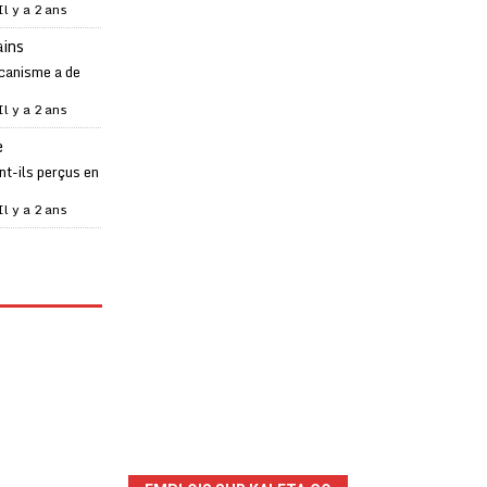
Il y a 2 ans
ains
canisme a de
Il y a 2 ans
e
t-ils perçus en
Il y a 2 ans