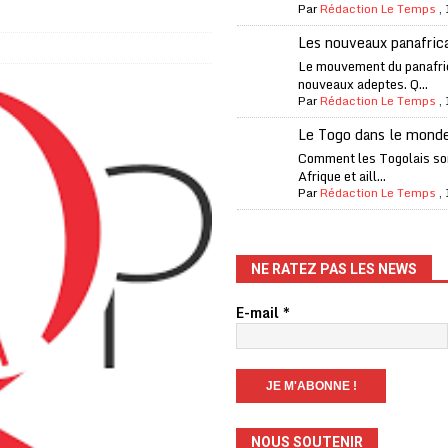
Par
Rédaction Le Temps
,
one Oti-Sud enregistre 99% de couverture
A LA UNE
Les nouveaux panafric
l (CAF) à contre-courant
COOPÉRATION
Le mouvement du panafri
nouveaux adeptes. Q...
fantino à la tête de la FIFA
A LA UNE
Par
Rédaction Le Temps
,
liardaire Aliko Dangote
A LA UNE
Le Togo dans le mond
’oxygène financière
ECONOMIE
Comment les Togolais son
Afrique et aill...
 l’Italie et de l’AC Milan, est mort à 66 ans
A LA UNE
Par
Rédaction Le Temps
,
 son trophée de la Coupe du monde
MONDE
és
A LA UNE
NE RATEZ PAS LES NEWS
EFA menace à «l’unanimité» d’un boycott des Coupes du monde
E-mail
*
 Amnesty International exige une enquête
A LA UNE
es Eléphants de Côte d’Ivoire
A LA UNE
NOUS SOUTENIR