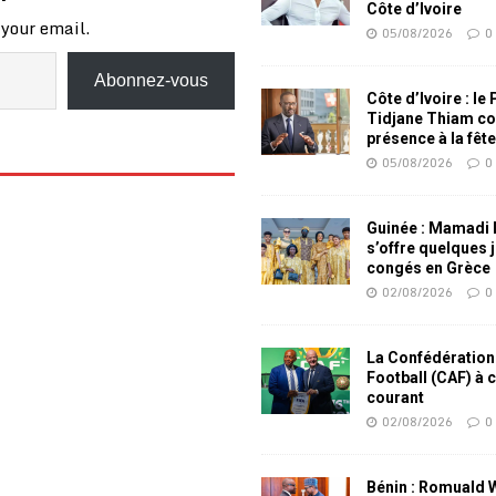
Côte d’Ivoire
 your email.
05/08/2026
0
Abonnez-vous
Côte d’Ivoire : le
Tidjane Thiam co
présence à la fêt
05/08/2026
0
Guinée : Mamadi
s’offre quelques 
congés en Grèce
02/08/2026
0
La Confédération
Football (CAF) à 
courant
02/08/2026
0
Bénin : Romuald