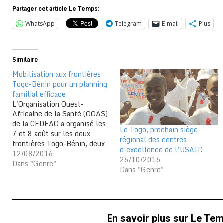
Partager cet article Le Temps:
WhatsApp
Telegram
E-mail
Plus
Similaire
Mobilisation aux frontières
Togo-Bénin pour un planning
familial efficace
L'Organisation Ouest-
Africaine de la Santé (OOAS)
de la CEDEAO a organisé les
Le Togo, prochain siège
7 et 8 août sur les deux
régional des centres
frontières Togo-Bénin, deux
d’excellence de l’USAID
jours de mobilisation sociale
12/08/2016
26/10/2016
et de prestations des
Dans "Genre"
Dans "Genre"
services de santé de
reproduction et du VIH. Une
opération qui décline le
programme régional "Santé
de la reproduction et…
En savoir plus sur Le Te