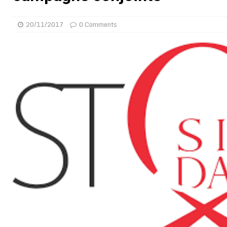
[ 02/08/2026 ]
Distribution des moustiquaires : La z
20/11/2017
0 Comments
[ 02/08/2026 ]
La Confédération Africaine de Footbal
[ 01/08/2026 ]
Quatre candidats à la succession d’In
[ 01/08/2026 ]
Bénin : Romuald Wadagni reçoit le mil
[ 31/07/2026 ]
Niger : le FMI débloque une bouffée d
[ 31/07/2026 ]
Franco Baresi, légendaire défenseur de
[ 31/07/2026 ]
Benjamin Mendy a vendu aux enchères
[ 31/07/2026 ]
Bénin : les membres du Sénat install
[ 31/07/2026 ]
Projet d’investisseurs à la Fifa: l’U
BUSINESS
[ 30/07/2026 ]
Mali : au moins 19 soldats exécutés,
[ 05/08/2026 ]
Hervé Renard devient sélectionneur d