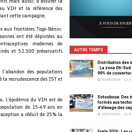
ts mais aussi; d’assurer la
 au VIH et la référence des
dant cette campagne.
es aux frontières Togo-Bénin.
sonnes ont été dépistées au
traceptives modernes de
inés et 51.500 préservatifs
AUTRE TEMPS
Distribution des
: La zone Oti-Sud
r l’abandon des populations
99% de couvertur
né la recrudescence des IST et
02/08/2026
0
Sotouboua: Des é
go, l’épidémie du VIH est de
formés aux techn
 population de 15-49 ans en
d’élevage des ca
raception a réduit de 25% la
23/07/2026
0
Evala 2026 : Les 