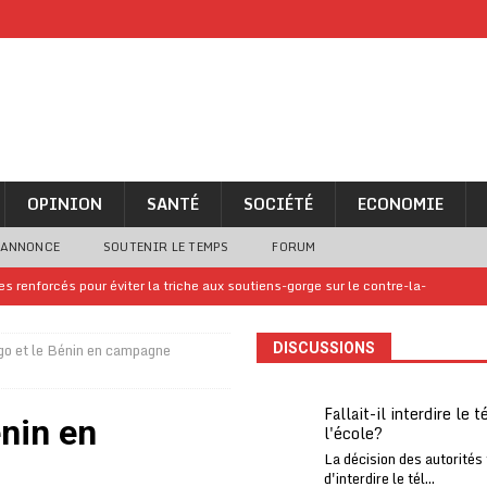
OPINION
SANTÉ
SOCIÉTÉ
ECONOMIE
 ANNONCE
SOUTENIR LE TEMPS
FORUM
 renforcés pour éviter la triche aux soutiens-gorge sur le contre-la-
go et le Bénin en campagne
DISCUSSIONS
iam confirme sa présence à la fête nationale
A LA UNE
uelques jours de congés en Grèce
A LA UNE
Fallait-il interdire le 
énin en
l'école?
n billet de loterie gagnant que son propriétaire avait envoyé à un proche
La décision des autorités
d'interdire le tél...