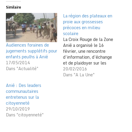
Similaire
La région des plateaux en
proie aux grossesses
précoces en milieu
scolaire
La Croix Rouge de la Zone
Audiences foraines de
Anié a organisé le 16
jugements supplétifs pour
février, une rencontre
enfants peulhs à Anié
d’information, d’échange
17/05/2014
et de plaidoyer sur les
Dans "Actualité"
grossesses précoces dans
20/02/2016
les établissements
Dans "A La Une"
scolaires de la préfecture.
Anié : Des leaders
Il s’agit de son «plaidoyer
communautaires
contre les grossesses
entretenus sur la
précoces dans les
citoyenneté
Etablissements
29/10/2019
scolaires». Il s’agit de
Dans "citoyenneté"
contribuer à la
diminution…