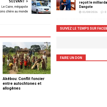
SUIVANT
reçoit le milliard
: Le Caire, mégapole
Dangote
oins chère au monde
01/08/2026
0
SUIVEZ LE TEMPS SUR FACE
FAIRE UN DON
Akébou: Conflit foncier
entre autochtones et
allogènes