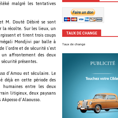
léké malgré les tentatives
et M. Douté Débiré se sont
a récolte. Sur les lieux, un
TAUX DE CHANGE
gissent et tirent trois coups
égali Mondjivi par balle à
Taux de change
e l’ordre et de sécurité s’est
 un affrontement des deux
e sécurité présentes.
sso d’Amou est séculaire. Le
é déjà en cette période des
es humaines entre les deux
rain litigieux, deux paysans
 Akposso d’Alaousso.