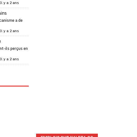
Il y a 2 ans
ains
canisme a de
Il y a 2 ans
e
t-ils perçus en
Il y a 2 ans