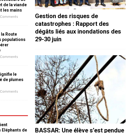
t de la viande
nt les mains
Gestion des risques de
 Comments
catastrophes : Rapport des
dégâts liés aux inondations des
 la Route
29-30 juin
es populations
bérer
e
 Comments
ignifie le
é de plumes
 Comments
ient
BASSAR: Une élève s’est pendue
s Eléphants de