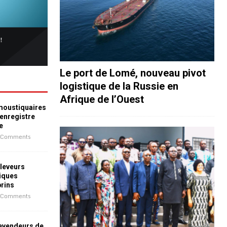
Le port de Lomé, nouveau pivot
logistique de la Russie en
Afrique de l’Ouest
 moustiquaires
 enregistre
e
 Comments
leveurs
iques
prins
 Comments
revendeurs de