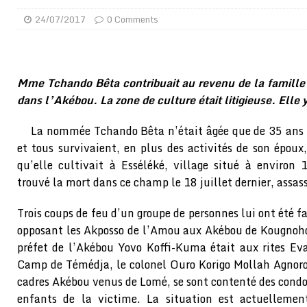
[ 02/08/2026 ]
Distribution des moustiquaires : La z
24/07/2017
0 Comments
[ 02/08/2026 ]
La Confédération Africaine de Footbal
[ 01/08/2026 ]
Quatre candidats à la succession d’In
Mme Tchando Bêta contribuait au revenu de la famille 
[ 01/08/2026 ]
Bénin : Romuald Wadagni reçoit le mil
dans l’Akébou. La zone de culture était litigieuse. Elle 
[ 31/07/2026 ]
Niger : le FMI débloque une bouffée d
La nommée Tchando Bêta n’était âgée que de 35 ans 
[ 31/07/2026 ]
Franco Baresi, légendaire défenseur de
et tous survivaient, en plus des activités de son épou
[ 31/07/2026 ]
Benjamin Mendy a vendu aux enchères
qu’elle cultivait à Esséléké, village situé à enviro
[ 31/07/2026 ]
Bénin : les membres du Sénat install
trouvé la mort dans ce champ le 18 juillet dernier, assass
[ 31/07/2026 ]
Projet d’investisseurs à la Fifa: l’U
Trois coups de feu d’un groupe de personnes lui ont été f
BUSINESS
opposant les Akposso de l’Amou aux Akébou de Kougno
préfet de l’Akébou Yovo Koffi-Kuma était aux rites Ev
[ 30/07/2026 ]
Mali : au moins 19 soldats exécutés,
Camp de Témédja, le colonel Ouro Korigo Mollah Agnoro
[ 05/08/2026 ]
Hervé Renard devient sélectionneur d
cadres Akébou venus de Lomé, se sont contenté des condo
enfants de la victime. La situation est actuellemen