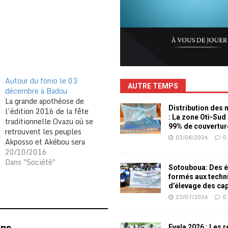
Autour du fonio le 03
AUTRE TEMPS
décembre à Badou
La grande apothéose de
Distribution des
l’édition 2016 de la fête
: La zone Oti-Sud
traditionnelle Ovazu où se
99% de couvertur
retrouvent les peuples
02/08/2026
0
Akposso et Akébou sera
célébrée le 3 décembre à
20/10/2016
Badou. Une concertation
Dans "Société"
Sotouboua: Des é
entre les chefs traditionnels
formés aux techn
et cadres natifs a eu lieu en
d’élevage des ca
début de ce mois, une
23/07/2026
0
rencontre au cours de
laquelle il…
Evala 2026 : Les 