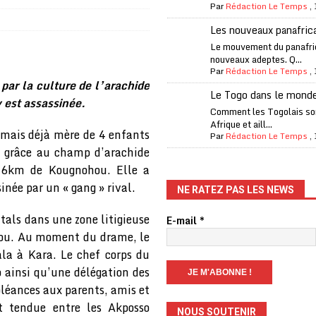
Par
Rédaction Le Temps
,
one Oti-Sud enregistre 99% de couverture
A LA UNE
Les nouveaux panafric
l (CAF) à contre-courant
COOPÉRATION
Le mouvement du panafri
nouveaux adeptes. Q...
fantino à la tête de la FIFA
A LA UNE
Par
Rédaction Le Temps
,
par la culture de l’arachide
liardaire Aliko Dangote
A LA UNE
Le Togo dans le mond
y est assassinée.
’oxygène financière
ECONOMIE
Comment les Togolais son
Afrique et aill...
mais déjà mère de 4 enfants
 l’Italie et de l’AC Milan, est mort à 66 ans
A LA UNE
Par
Rédaction Le Temps
,
x, grâce au champ d’arachide
 son trophée de la Coupe du monde
MONDE
n 16km de Kougnohou. Elle a
és
A LA UNE
inée par un « gang » rival.
NE RATEZ PAS LES NEWS
EFA menace à «l’unanimité» d’un boycott des Coupes du monde
atals dans une zone litigieuse
E-mail
*
hou. Au moment du drame, le
ala à Kara. Le chef corps du
 Amnesty International exige une enquête
A LA UNE
 ainsi qu’une délégation des
es Eléphants de Côte d’Ivoire
A LA UNE
léances aux parents, amis et
t tendue entre les Akposso
NOUS SOUTENIR