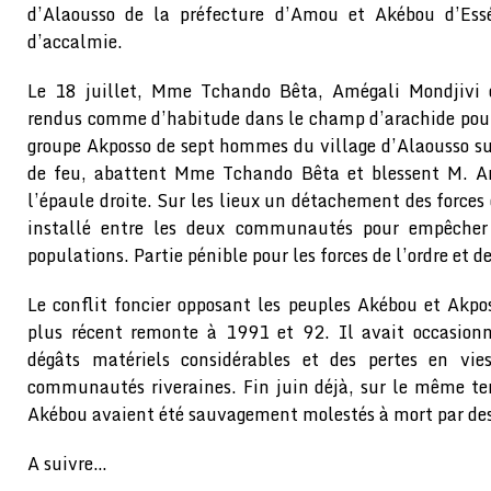
d’Alaousso de la préfecture d’Amou et Akébou d’Essé
d’accalmie.
Le 18 juillet, Mme Tchando Bêta, Amégali Mondjivi 
rendus comme d’habitude dans le champ d’arachide pour l
groupe Akposso de sept hommes du village d’Alaousso sur
de feu, abattent Mme Tchando Bêta et blessent M. Am
l’épaule droite. Sur les lieux un détachement des forces d
installé entre les deux communautés pour empêcher
populations. Partie pénible pour les forces de l’ordre et d
Le conflit foncier opposant les peuples Akébou et Akpo
plus récent remonte à 1991 et 92. Il avait occasionn
dégâts matériels considérables et des pertes en vi
communautés riveraines. Fin juin déjà, sur le même ter
Akébou avaient été sauvagement molestés à mort par des
A suivre…