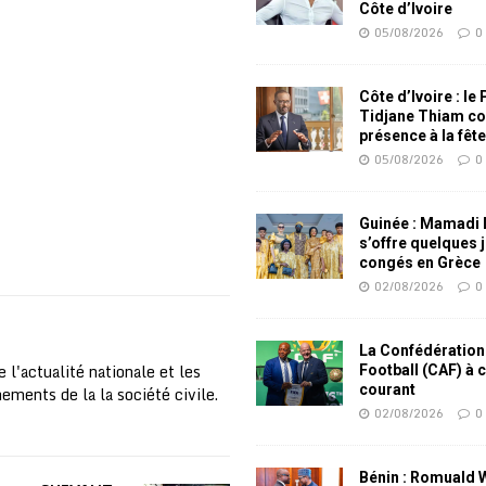
Côte d’Ivoire
05/08/2026
0
Côte d’Ivoire : le
Tidjane Thiam co
présence à la fêt
05/08/2026
0
Guinée : Mamadi
s’offre quelques 
congés en Grèce
02/08/2026
0
La Confédération
 l'actualité nationale et les
Football (CAF) à 
courant
nements de la la société civile.
02/08/2026
0
Bénin : Romuald