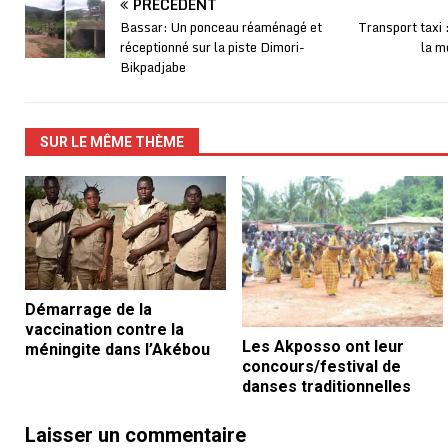
PRÉCÉDENT
Bassar: Un ponceau réaménagé et
Transport taxi 
réceptionné sur la piste Dimori-
la m
Bikpadjabe
SUR LE MÊME THÈME
Démarrage de la
vaccination contre la
Les Akposso ont leur
méningite dans l’Akébou
concours/festival de
danses traditionnelles
Laisser un commentaire