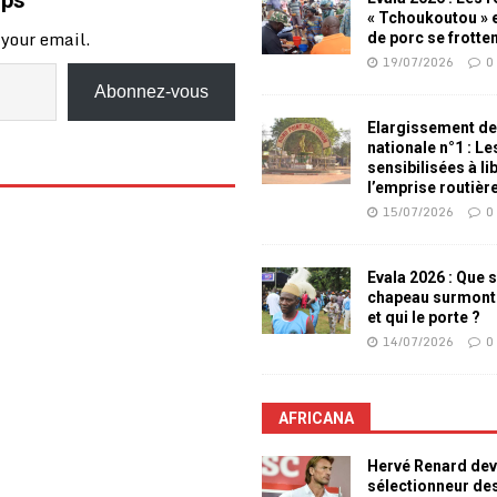
mps
« Tchoukoutou » e
 your email.
de porc se frotte
19/07/2026
0
Abonnez-vous
Elargissement de
nationale n°1 : L
sensibilisées à li
l’emprise routièr
15/07/2026
0
Evala 2026 : Que s
chapeau surmont
et qui le porte ?
14/07/2026
0
AFRICANA
Hervé Renard dev
sélectionneur de