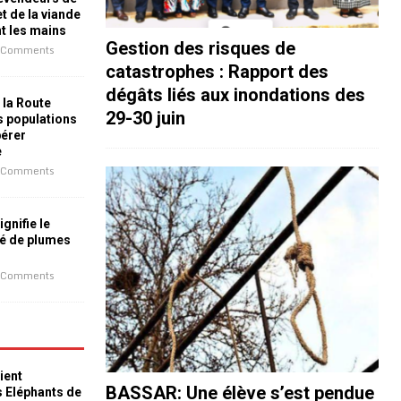
t de la viande
nt les mains
Gestion des risques de
 Comments
catastrophes : Rapport des
dégâts liés aux inondations des
 la Route
29-30 juin
es populations
bérer
e
 Comments
ignifie le
é de plumes
 Comments
ient
BASSAR: Une élève s’est pendue
s Eléphants de