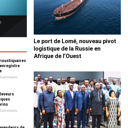
Le port de Lomé, nouveau pivot
logistique de la Russie en
Afrique de l’Ouest
 moustiquaires
 enregistre
e
 Comments
leveurs
iques
prins
 Comments
revendeurs de