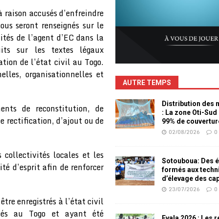
 à raison accusés d’enfreindre
Tous seront renseignés sur le
lités de l’agent d’EC dans la
its sur les textes légaux
tion de l’état civil au Togo.
nelles, organisationnelles et
AUTRE TEMPS
Distribution des
ents de reconstitution, de
: La zone Oti-Sud
 rectification, d’ajout ou de
99% de couvertur
02/08/2026
0
s collectivités locales et les
Sotouboua: Des é
té d’esprit afin de renforcer
formés aux techn
d’élevage des ca
23/07/2026
0
re enregistrés à l’état civil
és au Togo et ayant été
Evala 2026 : Les 