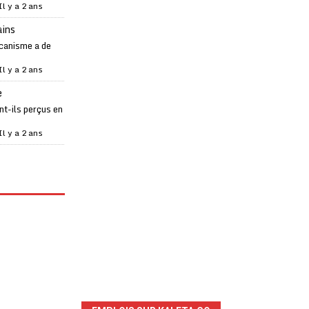
Il y a 2 ans
ains
canisme a de
Il y a 2 ans
e
t-ils perçus en
Il y a 2 ans