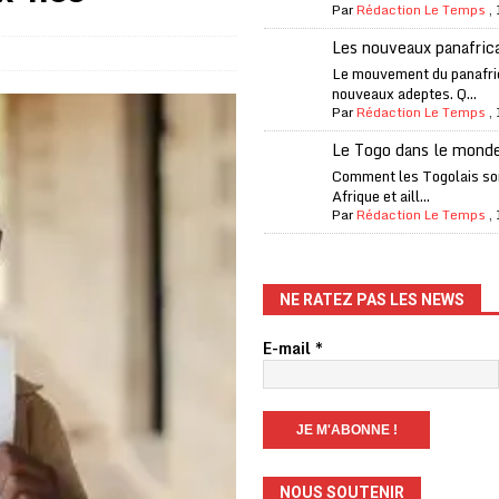
Par
Rédaction Le Temps
,
one Oti-Sud enregistre 99% de couverture
A LA UNE
Les nouveaux panafric
l (CAF) à contre-courant
COOPÉRATION
Le mouvement du panafri
nouveaux adeptes. Q...
fantino à la tête de la FIFA
A LA UNE
Par
Rédaction Le Temps
,
liardaire Aliko Dangote
A LA UNE
Le Togo dans le mond
’oxygène financière
ECONOMIE
Comment les Togolais son
Afrique et aill...
 l’Italie et de l’AC Milan, est mort à 66 ans
A LA UNE
Par
Rédaction Le Temps
,
 son trophée de la Coupe du monde
MONDE
és
A LA UNE
NE RATEZ PAS LES NEWS
EFA menace à «l’unanimité» d’un boycott des Coupes du monde
E-mail
*
 Amnesty International exige une enquête
A LA UNE
es Eléphants de Côte d’Ivoire
A LA UNE
NOUS SOUTENIR