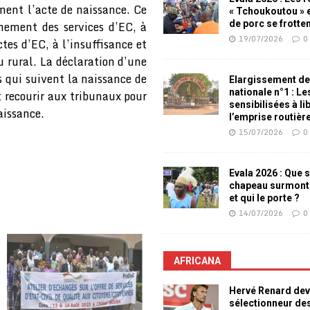
ement l’acte de naissance. Ce
« Tchoukoutou » e
nnement des services d’EC, à
de porc se frotte
19/07/2026
0
tes d’EC, à l’insuffisance et
u rural. La déclaration d’une
rs qui suivent la naissance de
Elargissement de
nationale n°1 : L
t recourir aux tribunaux pour
sensibilisées à li
aissance.
l’emprise routièr
15/07/2026
0
Evala 2026 : Que s
chapeau surmont
et qui le porte ?
14/07/2026
0
AFRICANA
Hervé Renard dev
sélectionneur de