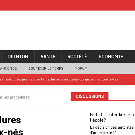
OPINION
SANTÉ
SOCIÉTÉ
ECONOMIE
 ANNONCE
SOUTENIR LE TEMPS
FORUM
 renforcés pour éviter la triche aux soutiens-gorge sur le contre-la-
ter les procédures
DISCUSSIONS
iam confirme sa présence à la fête nationale
A LA UNE
uelques jours de congés en Grèce
A LA UNE
Fallait-il interdire le 
édures
l'école?
n billet de loterie gagnant que son propriétaire avait envoyé à un proche
La décision des autorités
x-nés
d'interdire le tél...