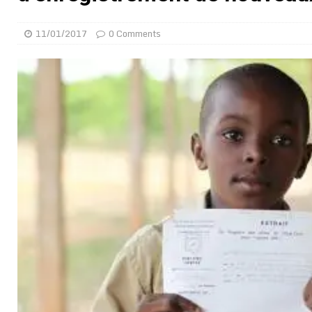
[ 02/08/2026 ]
Distribution des moustiquaires : La z
11/01/2017
0 Comments
[ 02/08/2026 ]
La Confédération Africaine de Footbal
[ 01/08/2026 ]
Quatre candidats à la succession d’In
[ 01/08/2026 ]
Bénin : Romuald Wadagni reçoit le mil
[ 31/07/2026 ]
Niger : le FMI débloque une bouffée d
[ 31/07/2026 ]
Franco Baresi, légendaire défenseur de
[ 31/07/2026 ]
Benjamin Mendy a vendu aux enchères
[ 31/07/2026 ]
Bénin : les membres du Sénat install
[ 31/07/2026 ]
Projet d’investisseurs à la Fifa: l’U
BUSINESS
[ 30/07/2026 ]
Mali : au moins 19 soldats exécutés,
[ 05/08/2026 ]
Hervé Renard devient sélectionneur d