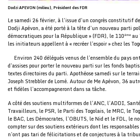
Dodzi APEVON (milieu), Président des FDR
Le samedi 26 février, à l’issue d’un congrès constitutif d
Dodji Apévon, a été porté à la tête d’un nouveau parti p
démocratiques pour la République » (FDR), le 110
au 
ème
les initiateurs appellent à « recréer l’espoir » chez les Tog
Environ 240 délégués venus de l’ensemble du pays ont 
d’assises pour porter le nouveau parti sur les fonds bapt
textes directoires du parti. Apothéose samedi sur le terra
Joseph Strebbler de Lomé. Autour de Me Apévon, 36 autre
et fidèles l’accompagneront dans sa tâche.
A côté des soutiens multiformes de l’ANC, l’ADDI, Santé 
Travailleurs, le PSR, le Parti des Togolais, le MRC, le 
le BAC, Les Démocrates, l’OBUTS, le Nid et le FDL, le no
compter sur des soutiens extérieurs dont les responsables
n’ont pas tari de félicitations et de conjectures à la trib