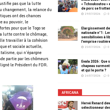
ustifie pas que la lutte
« Tchoukoutou » e
au changement, la relance du
de porc se frotte
19/07/2026
0
itiques ont des chances
e au pouvoir, le
fortes pour que le Togo se
Elargissement de
nationale n°1 : L
a lutte contre le chômage,
sensibilisées à li
lle travailler à la cohésion
l’emprise routièr
ique et sociale actuelle,
15/07/2026
0
fatalisme, qui n’épargne
ande partie par les chômeurs
Evala 2026 : Que s
ouligné le Président du FDR.
chapeau surmont
et qui le porte ?
14/07/2026
0
AFRICANA
Hervé Renard dev
sélectionneur de