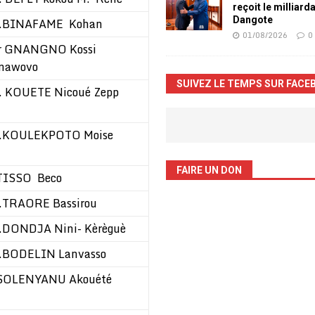
reçoit le milliard
Dangote
.BINAFAME Kohan
01/08/2026
0
r GNANGNO Kossi
nawovo
SUIVEZ LE TEMPS SUR FACE
. KOUETE Nicoué Zepp
.KOULEKPOTO Moise
FAIRE UN DON
TISSO Beco
.TRAORE Bassirou
.DONDJA Nini- Kèrèguè
.BODELIN Lanvasso
SOLENYANU Akouété