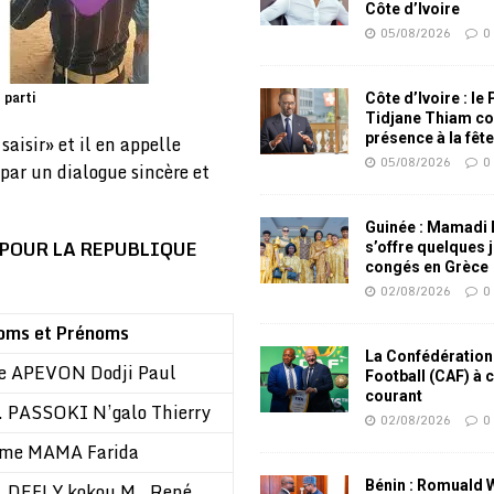
Côte d’Ivoire
05/08/2026
0
parti
Côte d’Ivoire : le
Tidjane Thiam co
présence à la fêt
saisir» et il en appelle
05/08/2026
0
ar un dialogue sincère et
Guinée : Mamadi
POUR LA REPUBLIQUE
s’offre quelques 
congés en Grèce
02/08/2026
0
oms et Prénoms
La Confédération
e APEVON Dodji Paul
Football (CAF) à 
courant
. PASSOKI N’galo Thierry
02/08/2026
0
me MAMA Farida
Bénin : Romuald
. DEFLY kokou M. René