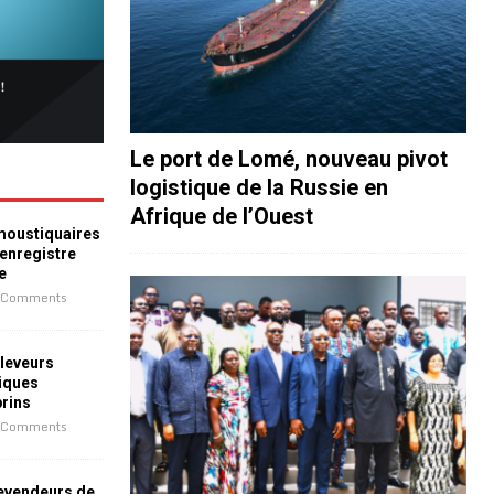
Le port de Lomé, nouveau pivot
logistique de la Russie en
Afrique de l’Ouest
 moustiquaires
 enregistre
e
 Comments
leveurs
iques
prins
 Comments
revendeurs de