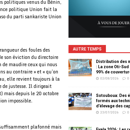
les politiques venus du Bénin,
nce politique Union fait la
so du parti sankariste Union
rangueur des foules des
AUTRE TEMPS
e son éviction du directoire
Distribution des
in de maudire ceux qui nous
: La zone Oti-Sud
ons au contraire » et « qu’on
99% de couvertur
u, elle revient toujours à la
02/08/2026
0
 de justesse. Il dirigeait
) mais depuis le 20 octobre
Sotouboua: Des é
tion impossible.
formés aux techn
d’élevage des ca
23/07/2026
0
t suffisamment plafonné mais
Evala 2026 : Les 