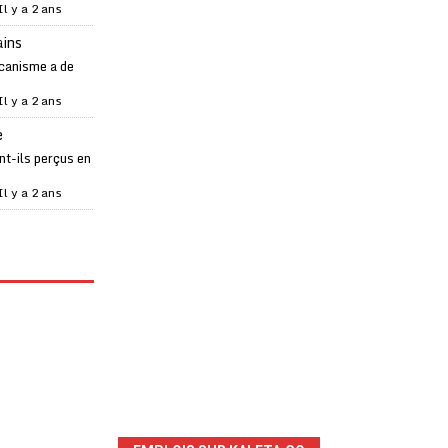
Il y a 2 ans
ains
canisme a de
Il y a 2 ans
e
t-ils perçus en
Il y a 2 ans