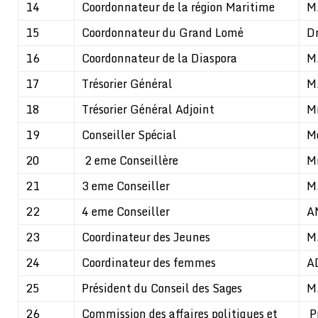
14
Coordonnateur de la région Maritime
M
15
Coordonnateur du Grand Lomé
D
16
Coordonnateur de la Diaspora
M
17
Trésorier Général
M
18
Trésorier Général Adjoint
M
19
Conseiller Spécial
M
20
2 eme Conseillère
M
21
3 eme Conseiller
M
22
4 eme Conseiller
A
23
Coordinateur des Jeunes
M
24
Coordinateur des femmes
A
25
Président du Conseil des Sages
M
26
Commission des affaires politiques et
P