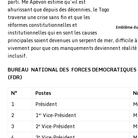
parti. Me Apévon estime qu’«il est
ahurissant que depuis des décennies, le Togo
traverse une crise sans fin et que les
réformes constitutionnelles et
Emblême du 
institutionnelles qui en sont les causes
principales soient devenues un serpent de mer, difficile à 
vivement pour que ces manquements deviennent réalité p
inclusif.
BUREAU NATIONAL DES FORCES DEMOCRATIQUES 
(FDR)
N°
Postes
N
1
Président
M
2
M
1
Vice-Président
er
3
M
2
Vice-Président
e
4
M
3
Vice-Président
e