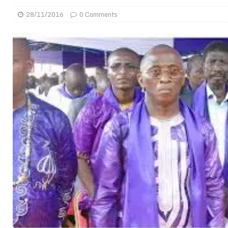
[ 02/08/2026 ]
Distribution des moustiquaires : La z
28/11/2016
0 Comments
[ 02/08/2026 ]
La Confédération Africaine de Footbal
[ 01/08/2026 ]
Quatre candidats à la succession d’In
[ 01/08/2026 ]
Bénin : Romuald Wadagni reçoit le mil
[ 31/07/2026 ]
Niger : le FMI débloque une bouffée d
[ 31/07/2026 ]
Franco Baresi, légendaire défenseur de
[ 31/07/2026 ]
Benjamin Mendy a vendu aux enchères
[ 31/07/2026 ]
Bénin : les membres du Sénat install
[ 31/07/2026 ]
Projet d’investisseurs à la Fifa: l’U
BUSINESS
[ 30/07/2026 ]
Mali : au moins 19 soldats exécutés,
[ 05/08/2026 ]
Hervé Renard devient sélectionneur d