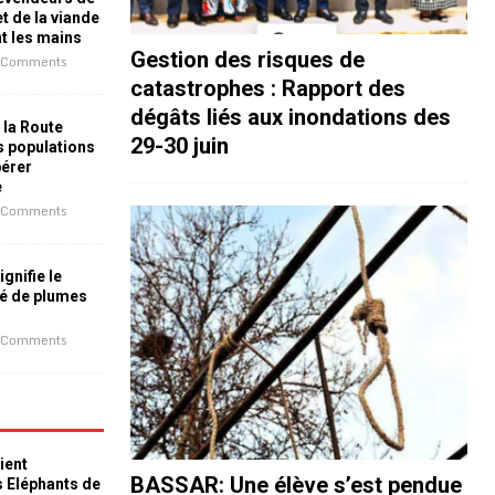
t de la viande
nt les mains
Gestion des risques de
 Comments
catastrophes : Rapport des
dégâts liés aux inondations des
 la Route
29-30 juin
es populations
bérer
e
 Comments
ignifie le
é de plumes
 Comments
ient
BASSAR: Une élève s’est pendue
s Eléphants de