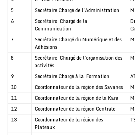
5
Secrétaire Chargé de l’Administration
M
6
Secrétaire Chargé de la
D
Communication
G
7
Secrétaire Chargé du Numérique et des
M
Adhésions
8
Secrétaire Chargé de l’organisation des
M
activités
9
Secrétaire Chargé à la Formation
A
10
Coordonnateur de la région des Savanes
M
11
Coordonnateur de la région de la Kara
M
12
Coordonnateur de la région Centrale
M
13
Coordonnateur de la région des
T
Plateaux