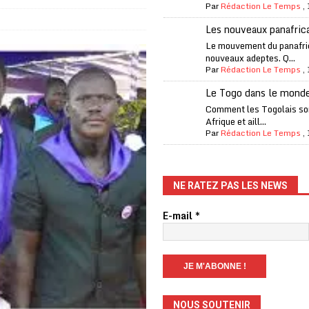
Par
Rédaction Le Temps
,
one Oti-Sud enregistre 99% de couverture
A LA UNE
Les nouveaux panafric
l (CAF) à contre-courant
COOPÉRATION
Le mouvement du panafri
nouveaux adeptes. Q...
fantino à la tête de la FIFA
A LA UNE
Par
Rédaction Le Temps
,
liardaire Aliko Dangote
A LA UNE
Le Togo dans le mond
’oxygène financière
ECONOMIE
Comment les Togolais son
Afrique et aill...
 l’Italie et de l’AC Milan, est mort à 66 ans
A LA UNE
Par
Rédaction Le Temps
,
 son trophée de la Coupe du monde
MONDE
és
A LA UNE
NE RATEZ PAS LES NEWS
EFA menace à «l’unanimité» d’un boycott des Coupes du monde
E-mail
*
 Amnesty International exige une enquête
A LA UNE
es Eléphants de Côte d’Ivoire
A LA UNE
NOUS SOUTENIR