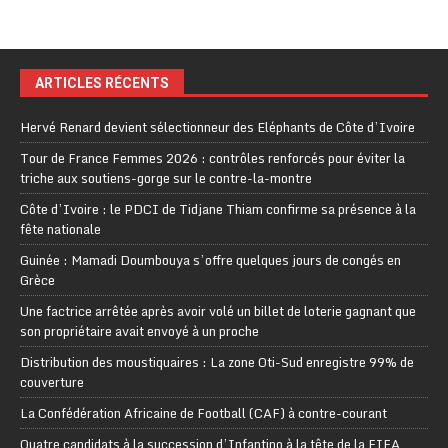
ARTICLES RÉCENTS
Hervé Renard devient sélectionneur des Eléphants de Côte d’Ivoire
Tour de France Femmes 2026 : contrôles renforcés pour éviter la
triche aux soutiens-gorge sur le contre-la-montre
Côte d’Ivoire : le PDCI de Tidjane Thiam confirme sa présence à la
fête nationale
Guinée : Mamadi Doumbouya s’offre quelques jours de congés en
Grèce
Une factrice arrêtée après avoir volé un billet de loterie gagnant que
son propriétaire avait envoyé à un proche
Distribution des moustiquaires : La zone Oti-Sud enregistre 99% de
couverture
La Confédération Africaine de Football (CAF) à contre-courant
Quatre candidats à la succession d’Infantino à la tête de la FIFA