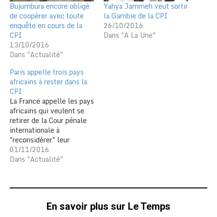
Bujumbura encore obligé
Yahya Jammeh veut sortir
de coopérer avec toute
la Gambie de la CPI
enquête en cours de la
26/10/2016
CPI
Dans "A La Une"
13/10/2016
Dans "Actualité"
Paris appelle trois pays
africains à rester dans la
CPI
La France appelle les pays
africains qui veulent se
retirer de la Cour pénale
internationale à
"reconsidérer" leur
décision, a déclaré le
01/11/2016
ministère français des
Dans "Actualité"
Affaires étrangères. Le
Burundi, l'Afrique du Sud
et la Gambie ont annoncé
leur décision de se retirer
En savoir plus sur Le Temps
de la CPI, qu'ils accusent