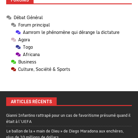
FORUMS
Débat Général
Forum principal
Aamrom le phénomène qui dérange la dictature
Agora
Togo
Africana
Business
Culture, Société & Sports
ARTICLES RÉCENTS
Gianni Infantino rattrapé pour un cas de favoritisme présumé quand il
était à l’UEFA
Le ballon de la « main de Dieu » de Diego Maradona aux enchères,
plus de 10 millions de dollars