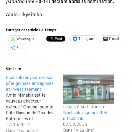
panafricaine
» a-t-il déclaré après sa nomination.
Alain Okpeitcha
Partager cet article Le Temps:
WhatsApp
Telegram
E-mail
Plus
Similaire
Ecobank redynamise son
pôle grandes entreprises
et investissement
Amin Manekia est le
nouveau directeur
Le géant sud-africain
exécutif Groupe, pour le
Nedbank acquiert 20%
Pôle Banque de Grandes
d’Ecobank
Entreprises et
02/10/2014
d’Investissement de
17/05/2016
Dans "A La Une"
Ecobank. Il remplace à ce
Dans "Economie"