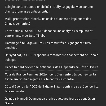
Épinglé par le « Canard enchaîné », Bally Bagayoko visé par une
plainte d’une asso anticorruption
Mali : prostitution, alcool… un casino clandestin impliquant des
Chinois démantelé
Terrorisme au Sahel : l’AES dénonce une analyse « simpliste et
surprenante » de Bola Tinubu
Hommage à feu Agokoli IV : Les festivités d’Agbogboza 2026
annulées
Un syndicat, la FESEN appelle à renforcer le financement de l’école
publique
Hervé Renard devient sélectionneur des Eléphants de Côte d’Ivoire
Tour de France Femmes 2026 : contrôles renforcés pour éviter la
triche aux soutiens-gorge sur le contre-la-montre
Côte d’Ivoire : le PDCI de Tidjane Thiam confirme sa présence à la
fête nationale
Guinée : Mamadi Doumbouya s’offre quelques jours de congés en
Grèce