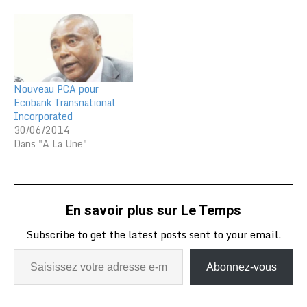
poste l’ivoirien Charles
Kié, devenu patron de la
filiale nigériane du groupe
basé à Lomé. Placé sous
le contrôle du directeur
général, le fonctionnaire
Nouveau PCA pour
sera chargé de…
Ecobank Transnational
Incorporated
30/06/2014
Dans "A La Une"
En savoir plus sur Le Temps
Subscribe to get the latest posts sent to your email.
Abonnez-vous