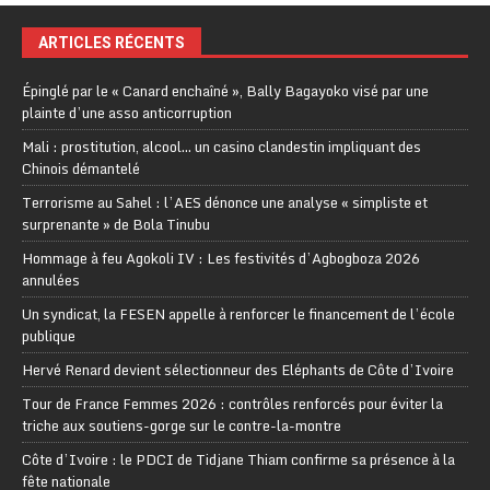
ARTICLES RÉCENTS
Épinglé par le « Canard enchaîné », Bally Bagayoko visé par une
plainte d’une asso anticorruption
Mali : prostitution, alcool… un casino clandestin impliquant des
Chinois démantelé
Terrorisme au Sahel : l’AES dénonce une analyse « simpliste et
surprenante » de Bola Tinubu
Hommage à feu Agokoli IV : Les festivités d’Agbogboza 2026
annulées
Un syndicat, la FESEN appelle à renforcer le financement de l’école
publique
Hervé Renard devient sélectionneur des Eléphants de Côte d’Ivoire
Tour de France Femmes 2026 : contrôles renforcés pour éviter la
triche aux soutiens-gorge sur le contre-la-montre
Côte d’Ivoire : le PDCI de Tidjane Thiam confirme sa présence à la
fête nationale