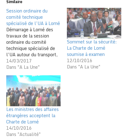
Similaire
Session ordinaire du
comité technique
spécialisé de l’UA à Lomé
Démarrage à Lomé des
travaux de la session
Sommet sur la sécurité:
ordinaire du comité
La Charte de Lomé
technique spécialisé de
soumise à examen
l’UA autour du transport,
12/10/2016
infrastructures, énergie et
14/03/2017
Dans "A La Une"
tourisme. Les travaux de
Dans "A La Une"
la première session
ordinaire du Comité
Technique Spécialisé
(CTS) de l’Union Africaine
(UA) sur le Transport, les
Infrastructures
Les ministres des affaires
transcontinentales et
étrangères acceptent la
interrégionales, l’Energie
Charte de Lomé
et le Tourisme…
14/10/2016
Dans "Actualité"