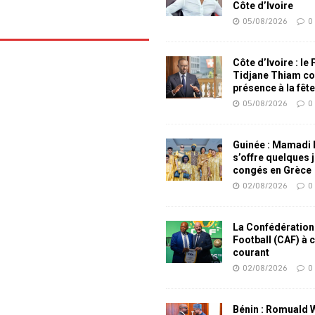
Côte d’Ivoire
05/08/2026
0
Côte d’Ivoire : le
Tidjane Thiam co
présence à la fêt
05/08/2026
0
Guinée : Mamadi
s’offre quelques 
congés en Grèce
02/08/2026
0
La Confédération
Football (CAF) à 
courant
02/08/2026
0
Bénin : Romuald