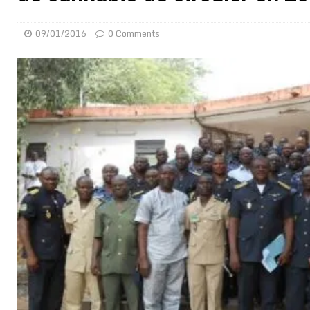
[ 02/08/2026 ]
Distribution des moustiquaires : La z
09/01/2016
0 Comments
[ 02/08/2026 ]
La Confédération Africaine de Footbal
[ 01/08/2026 ]
Quatre candidats à la succession d’In
[ 01/08/2026 ]
Bénin : Romuald Wadagni reçoit le mil
[ 31/07/2026 ]
Niger : le FMI débloque une bouffée d
[ 31/07/2026 ]
Franco Baresi, légendaire défenseur de
[ 31/07/2026 ]
Benjamin Mendy a vendu aux enchères
[ 31/07/2026 ]
Bénin : les membres du Sénat install
[ 31/07/2026 ]
Projet d’investisseurs à la Fifa: l’U
BUSINESS
[ 30/07/2026 ]
Mali : au moins 19 soldats exécutés,
[ 05/08/2026 ]
Hervé Renard devient sélectionneur d