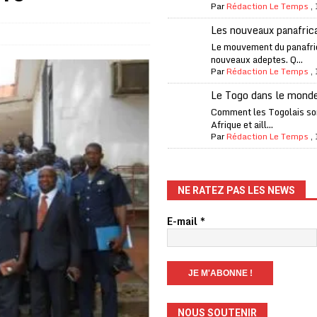
Par
Rédaction Le Temps
,
one Oti-Sud enregistre 99% de couverture
A LA UNE
Les nouveaux panafric
l (CAF) à contre-courant
COOPÉRATION
Le mouvement du panafri
nouveaux adeptes. Q...
fantino à la tête de la FIFA
A LA UNE
Par
Rédaction Le Temps
,
liardaire Aliko Dangote
A LA UNE
Le Togo dans le mond
’oxygène financière
ECONOMIE
Comment les Togolais son
Afrique et aill...
 l’Italie et de l’AC Milan, est mort à 66 ans
A LA UNE
Par
Rédaction Le Temps
,
 son trophée de la Coupe du monde
MONDE
és
A LA UNE
NE RATEZ PAS LES NEWS
EFA menace à «l’unanimité» d’un boycott des Coupes du monde
E-mail
*
 Amnesty International exige une enquête
A LA UNE
es Eléphants de Côte d’Ivoire
A LA UNE
NOUS SOUTENIR