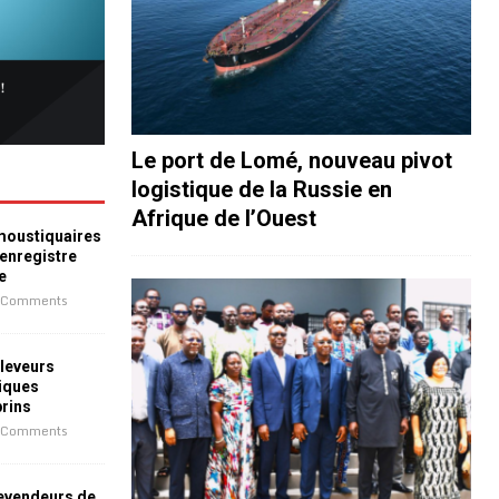
Le port de Lomé, nouveau pivot
logistique de la Russie en
Afrique de l’Ouest
 moustiquaires
 enregistre
e
 Comments
leveurs
iques
prins
 Comments
revendeurs de