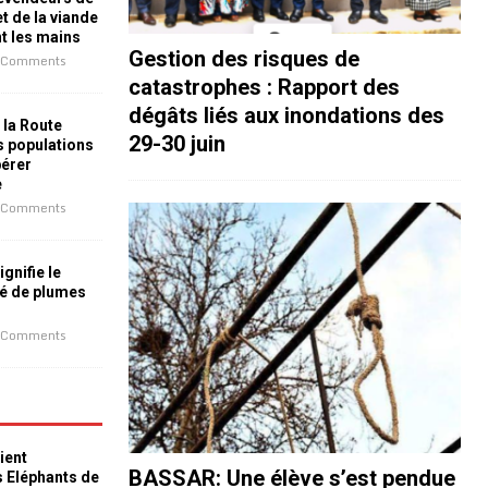
t de la viande
nt les mains
Gestion des risques de
 Comments
catastrophes : Rapport des
dégâts liés aux inondations des
 la Route
29-30 juin
es populations
bérer
e
 Comments
ignifie le
é de plumes
 Comments
ient
BASSAR: Une élève s’est pendue
s Eléphants de