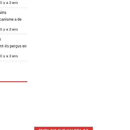
Il y a 2 ans
ains
canisme a de
Il y a 2 ans
e
t-ils perçus en
Il y a 2 ans