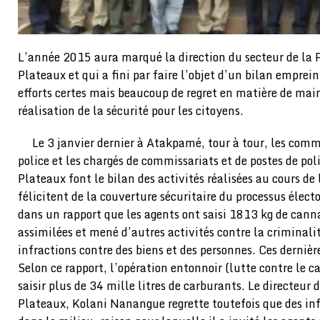
L’année 2015 aura marqué la direction du secteur de la Po
Plateaux et qui a fini par faire l’objet d’un bilan emprein
efforts certes mais beaucoup de regret en matière de maint
réalisation de la sécurité pour les citoyens.
Le 3 janvier dernier à Atakpamé, tour à tour, les commis
police et les chargés de commissariats et de postes de pol
Plateaux font le bilan des activités réalisées au cours de 
félicitent de la couverture sécuritaire du processus élect
dans un rapport que les agents ont saisi 1813 kg de cann
assimilées et mené d’autres activités contre la criminalit
infractions contre des biens et des personnes. Ces derniè
Selon ce rapport, l’opération entonnoir (lutte contre le c
saisir plus de 34 mille litres de carburants. Le directeur 
Plateaux, Kolani Nanangue regrette toutefois que des inf