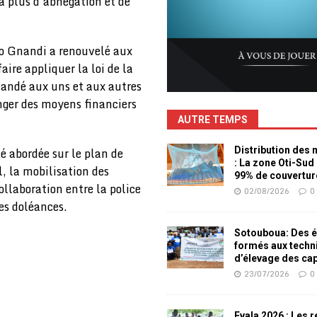
 à plus d’abnégation et de
obo Gnandi a renouvelé aux
faire appliquer la loi de la
emandé aux uns et aux autres
nger des moyens financiers
AUTRE TEMPS
té abordée sur le plan de
Distribution des
: La zone Oti-Sud
, la mobilisation des
99% de couvertur
ollaboration entre la police
02/08/2026
0
les doléances.
Sotouboua: Des é
formés aux techn
d’élevage des ca
23/07/2026
0
Evala 2026 : Les 