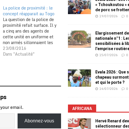
« Tchoukoutou » e
La police de proximité : le
de porc se frotte
concept réapparait au Togo
19/07/2026
0
La question de la police de
proximité refait surface. Il y
a cinq ans des agents de
Elargissement de
cette unité en uniforme et
nationale n°1 : L
non armés sillonnaient les
sensibilisées à li
ruelles des quartiers de Lomé
23/08/2016
l’emprise routièr
et les environs. Ils
Dans "Actualité"
15/07/2026
0
suscitaient la curiosité des
habitants mais participaient à
régler des conflits anodins.
Evala 2026 : Que s
Ils dissuadaient de…
chapeau surmont
et qui le porte ?
14/07/2026
0
mps
 your email.
AFRICANA
Abonnez-vous
Hervé Renard dev
sélectionneur de