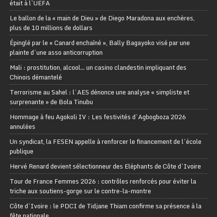
était à l’UEFA
Le ballon de la « main de Dieu » de Diego Maradona aux enchères,
plus de 10 millions de dollars
Épinglé par le « Canard enchaîné », Bally Bagayoko visé par une
plainte d’une asso anticorruption
Mali : prostitution, alcool… un casino clandestin impliquant des
Chinois démantelé
Terrorisme au Sahel : l’AES dénonce une analyse « simpliste et
surprenante » de Bola Tinubu
Hommage à feu Agokoli IV : Les festivités d’Agbogboza 2026
annulées
Un syndicat, la FESEN appelle à renforcer le financement de l’école
publique
Hervé Renard devient sélectionneur des Eléphants de Côte d’Ivoire
Tour de France Femmes 2026 : contrôles renforcés pour éviter la
triche aux soutiens-gorge sur le contre-la-montre
Côte d’Ivoire : le PDCI de Tidjane Thiam confirme sa présence à la
fête nationale