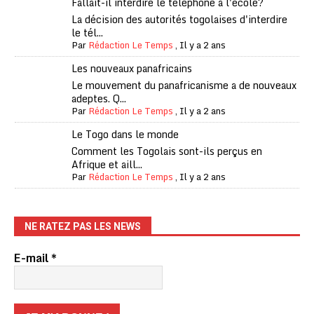
Fallait-il interdire le téléphone à l'école?
La décision des autorités togolaises d'interdire
le tél...
Par
Rédaction Le Temps
,
Il y a 2 ans
Les nouveaux panafricains
Le mouvement du panafricanisme a de nouveaux
adeptes. Q...
Par
Rédaction Le Temps
,
Il y a 2 ans
Le Togo dans le monde
Comment les Togolais sont-ils perçus en
Afrique et aill...
Par
Rédaction Le Temps
,
Il y a 2 ans
NE RATEZ PAS LES NEWS
E-mail
*