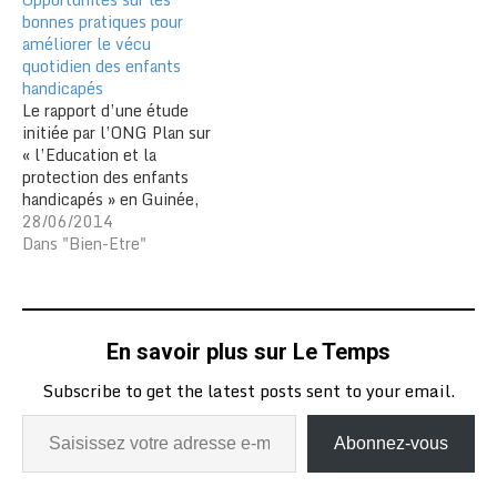
bonnes pratiques pour
améliorer le vécu
quotidien des enfants
handicapés
Le rapport d’une étude
initiée par l’ONG Plan sur
« l’Education et la
protection des enfants
handicapés » en Guinée,
au Niger, en Sierra-Léone
28/06/2014
et au Togo, a été rendu
Dans "Bien-Etre"
public, le 24 juin à Lomé.
Ce rapport, dénommé «
Hors du cercle », fait
ressortir des préjugés et
En savoir plus sur Le Temps
croyances…
Subscribe to get the latest posts sent to your email.
Abonnez-vous